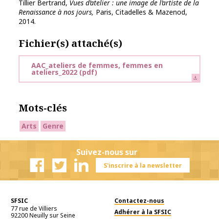
Tillier Bertrand,
Vues d’atelier : une image de l’artiste de la
Renaissance à nos jours,
Paris, Citadelles & Mazenod,
2014.
Fichier(s) attaché(s)
AAC_ateliers de femmes, femmes en
ateliers_2022
(pdf)
Mots-clés
Arts
Genre
Suivez-nous sur
S'inscrire à la newsletter
Facebook
Twitter
Linkedin
SFSIC
Contactez-nous
77 rue de Villiers
Adhérer à la SFSIC
92200
Neuilly sur Seine