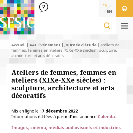
SFSIC Société Française des Sciences de l'Information & de 
Société Française des Sciences
FR
de l'Information
EN
& de la Communication
Men
Accueil
|
AAC Événement
|
Journée d’étude
|
Ateliers de
femmes, femmes en ateliers (XIXe-XXe siècles) : sculpture,
architecture et arts décoratifs
Ateliers de femmes, femmes en
ateliers (XIXe-XXe siècles) :
sculpture, architecture et arts
décoratifs
Mis en ligne le
7 décembre 2022
Informations éditées à partir d’une annonce
Calenda
.
Thématiques
Images, cinéma, médias audiovisuels et industries