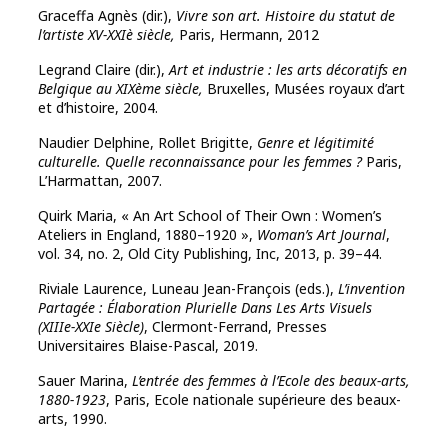
Graceffa Agnès (dir.),
Vivre son art. Histoire du statut de
l’artiste XV-XXIè siècle,
Paris, Hermann, 2012
Legrand Claire (dir.),
Art et industrie : les arts décoratifs en
Belgique au XIXème siècle,
Bruxelles, Musées royaux d’art
et d’histoire, 2004.
Naudier Delphine, Rollet Brigitte,
Genre et légitimité
culturelle. Quelle reconnaissance pour les femmes ?
Paris,
L’Harmattan, 2007.
Quirk Maria, « An Art School of Their Own : Women’s
Ateliers in England, 1880–1920 »,
Woman’s Art Journal
,
vol. 34, no. 2, Old City Publishing, Inc, 2013, p. 39–44.
Riviale Laurence, Luneau Jean-François (eds.),
L’invention
Partagée : Élaboration Plurielle Dans Les Arts Visuels
(XIIIe-XXIe Siècle)
, Clermont-Ferrand, Presses
Universitaires Blaise-Pascal, 2019.
Sauer Marina,
L’entrée des femmes à l’Ecole des beaux-arts,
1880-1923
, Paris, Ecole nationale supérieure des beaux-
arts, 1990.