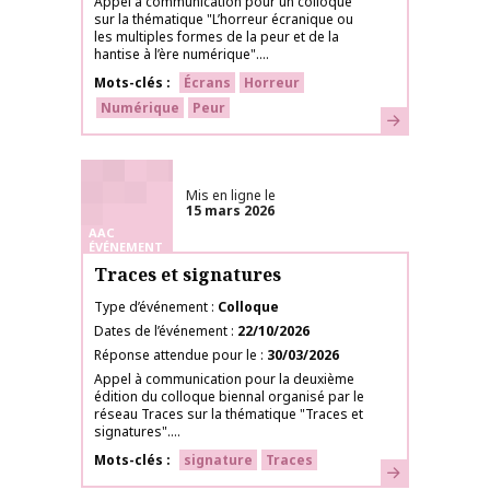
Appel à communication pour un colloque
sur la thématique "L’horreur écranique ou
les multiples formes de la peur et de la
hantise à l’ère numérique"....
Mots-clés
Écrans
Horreur
Numérique
Peur
En savoir plus
Mis en ligne le
15 mars 2026
AAC
ÉVÉNEMENT
Traces et signatures
Type d’événement
Colloque
Dates de l’événement
22/10/2026
Réponse attendue pour le
30/03/2026
Appel à communication pour la deuxième
édition du colloque biennal organisé par le
réseau Traces sur la thématique "Traces et
signatures"....
Mots-clés
signature
Traces
En savoir plus