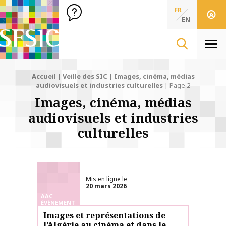
SFSIC Société Française des Sciences de l'Information & de 
Société Française des Sciences
FR
de l'Information
EN
& de la Communication
Men
Accueil
|
Veille des SIC
|
Images, cinéma, médias
audiovisuels et industries culturelles
|
Page 2
Images, cinéma, médias
audiovisuels et industries
culturelles
Mis en ligne le
20 mars 2026
AAC
ÉVÉNEMENT
Images et représentations de
l’Algérie au cinéma et dans le