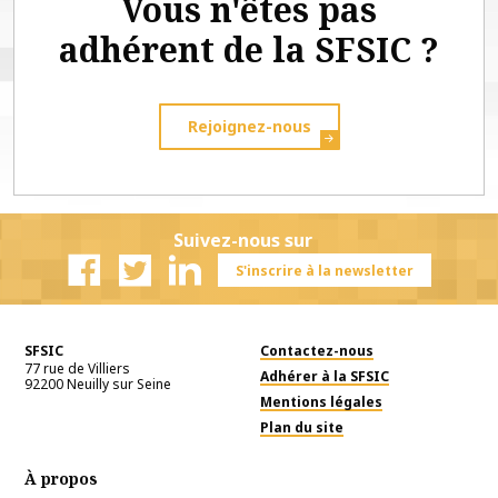
Vous n'êtes pas
adhérent de la SFSIC ?
Rejoignez-nous
Suivez-nous sur
S'inscrire à la newsletter
Facebook
Twitter
Linkedin
SFSIC
Contactez-nous
77 rue de Villiers
Adhérer à la SFSIC
92200
Neuilly sur Seine
Mentions légales
Plan du site
À propos