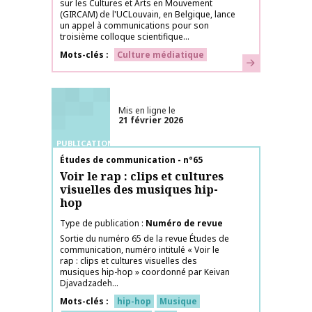
sur les Cultures et Arts en Mouvement
(GIRCAM) de l'UCLouvain, en Belgique, lance
un appel à communications pour son
troisième colloque scientifique...
Mots-clés
Culture médiatique
En savoir plus
Mis en ligne le
21 février 2026
PUBLICATIONS
Nom de la publication
Études de communication - n°65
Voir le rap : clips et cultures
visuelles des musiques hip-
hop
Type de publication
Numéro de revue
Sortie du numéro 65 de la revue Études de
communication, numéro intitulé « Voir le
rap : clips et cultures visuelles des
musiques hip-hop » coordonné par Keivan
Djavadzadeh...
Mots-clés
hip-hop
Musique