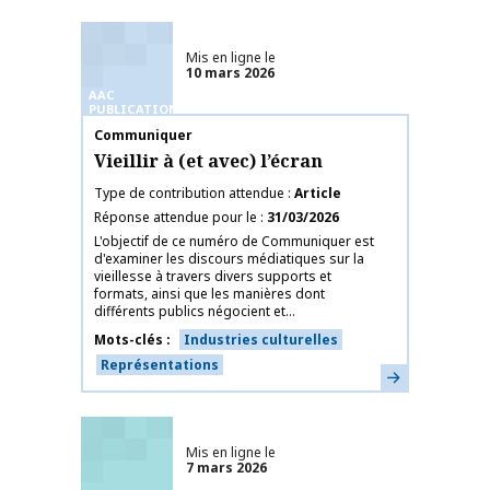
Mis en ligne le
10 mars 2026
AAC
PUBLICATIONS
Nom de la publication
Communiquer
Vieillir à (et avec) l’écran
Type de contribution attendue
Article
Réponse attendue pour le
31/03/2026
L'objectif de ce numéro de Communiquer est
d'examiner les discours médiatiques sur la
vieillesse à travers divers supports et
formats, ainsi que les manières dont
différents publics négocient et...
Mots-clés
Industries culturelles
Représentations
En savoir plus
Mis en ligne le
7 mars 2026