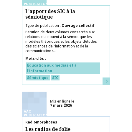
PUBLICATIONS
L’apport des SIC à la
sémiotique
Type de publication
Ouvrage collectif
Parution de deux volumes consacrés aux
relations qui nouent à la sémiotique les
modèles théoriques et les objets d’études
des sciences de l’information et de la
communication :...
Mots-clés
Éducation aux médias et à
l'information
Sémiotique
SIC
En savoir plus
Mis en ligne le
7 mars 2026
AAC
PUBLICATIONS
Nom de la publication
Radiomorphoses
Les radios de folie