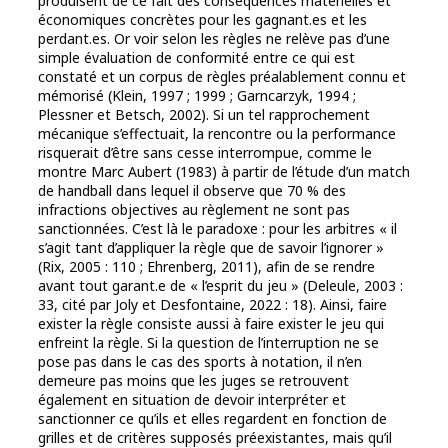
produisent de ce fait des conséquences matérielles et
économiques concrètes pour les gagnant.es et les
perdant.es. Or voir selon les règles ne relève pas d’une
simple évaluation de conformité entre ce qui est
constaté et un corpus de règles préalablement connu et
mémorisé (Klein, 1997 ; 1999 ; Garncarzyk, 1994 ;
Plessner et Betsch, 2002). Si un tel rapprochement
mécanique s’effectuait, la rencontre ou la performance
risquerait d’être sans cesse interrompue, comme le
montre Marc Aubert (1983) à partir de l’étude d’un match
de handball dans lequel il observe que 70 % des
infractions objectives au règlement ne sont pas
sanctionnées. C’est là le paradoxe : pour les arbitres « il
s’agit tant d’appliquer la règle que de savoir l’ignorer »
(Rix, 2005 : 110 ; Ehrenberg, 2011), afin de se rendre
avant tout garant.e de « l’esprit du jeu » (Deleule, 2003 :
33, cité par Joly et Desfontaine, 2022 : 18). Ainsi, faire
exister la règle consiste aussi à faire exister le jeu qui
enfreint la règle. Si la question de l’interruption ne se
pose pas dans le cas des sports à notation, il n’en
demeure pas moins que les juges se retrouvent
également en situation de devoir interpréter et
sanctionner ce qu’ils et elles regardent en fonction de
grilles et de critères supposés préexistantes, mais qu’il