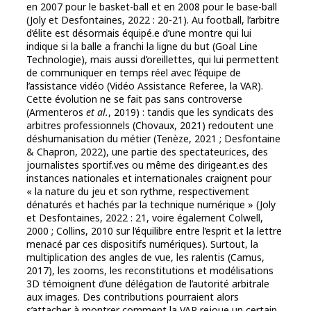
en 2007 pour le basket-ball et en 2008 pour le base-ball
(Joly et Desfontaines, 2022 : 20-21). Au football, l’arbitre
d’élite est désormais équipé.e d’une montre qui lui
indique si la balle a franchi la ligne du but (Goal Line
Technologie), mais aussi d’oreillettes, qui lui permettent
de communiquer en temps réel avec l’équipe de
l’assistance vidéo (Vidéo Assistance Referee, la VAR).
Cette évolution ne se fait pas sans controverse
(Armenteros
et al.
, 2019) : tandis que les syndicats des
arbitres professionnels (Chovaux, 2021) redoutent une
déshumanisation du métier (Tenèze, 2021 ; Desfontaine
& Chapron, 2022), une partie des spectateur.ices, des
journalistes sportif.ves ou même des dirigeant.es des
instances nationales et internationales craignent pour
« la nature du jeu et son rythme, respectivement
dénaturés et hachés par la technique numérique » (Joly
et Desfontaines, 2022 : 21, voire également Colwell,
2000 ; Collins, 2010 sur l’équilibre entre l’esprit et la lettre
menacé par ces dispositifs numériques). Surtout, la
multiplication des angles de vue, les ralentis (Camus,
2017), les zooms, les reconstitutions et modélisations
3D témoignent d’une délégation de l’autorité arbitrale
aux images. Des contributions pourraient alors
s’attacher à montrer comment la VAR rejoue un certain