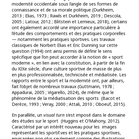
modernité occidentale sous l’angle de ses formes de
connaissance et de sa morale politique (Durkheim,
2013 ; Elias, 1973 ; Rawls et Durkheim, 2019 ; Descola,
2005 ; Latour, 2012 ; Blitstein et Lemieux, 2018), certains
ont également accordé une importance particulière à
l’étude des comportements et des pratiques corporelles
— notamment les pratiques sportives. Les travaux
classiques de Norbert Elias et Eric Dunning sur cette
question (1994) ont ainsi permis de définir le sens
spécifique que l’on peut accorder à la notion de « sport
moderne », en lien avec la constitution, à partir de la fin
du XIXe siècle, d’une culture sportive de masse de plus
en plus professionnalisée, technicisée et médiatisée. Les
rapports entre le sport et la modernité ont, par ailleurs,
fait l’objet de nombreux travaux (Guttmann, 1978 ;
Appadurai, 2005 ; Vigarello, 2024), de même que le
phénomène de la médiatisation des sports (Bacot et
Derèze, 1993 ; Veray, 2000 ; Attali, 2010 ; Oboeuf, 2015).
En parallèle, un
visual turn
s’est imposé dans le domaine
des études sur le sport (Huggins et O’Mahony, 2012).
Caractérisé par un intérêt nouveau pour les images
représentant les sportif.ves et les pratiques sportives,
envisagées non plus seulement comme des illustrations