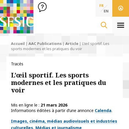
SFSIC Société Française des Sciences de l'Information & de 
Société Française des Sciences
FR
de l'Information
EN
& de la Communication
Men
Accueil
|
AAC Publications
|
Article
|
L’œil sportif. Les
sports modernes et les pratiques du voir
Tracés
L’œil sportif. Les sports
modernes et les pratiques du
voir
Mis en ligne le
21 mars 2026
Informations éditées à partir d’une annonce
Calenda
.
Thématiques
Images, cinéma, médias audiovisuels et industries
culturelles
Médias et journalisme