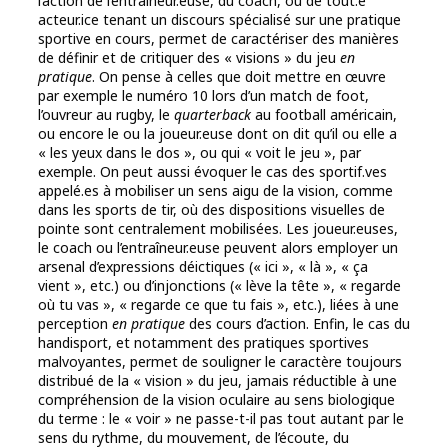
l’action de l’entraîneur.euse, du coach, ou de tout.e
acteur.ice tenant un discours spécialisé sur une pratique
sportive en cours, permet de caractériser des manières
de définir et de critiquer des « visions » du jeu
en
pratique
. On pense à celles que doit mettre en œuvre
par exemple le numéro 10 lors d’un match de foot,
l’ouvreur au rugby, le
quarterback
au football américain,
ou encore le ou la joueur.euse dont on dit qu’il ou elle a
« les yeux dans le dos », ou qui « voit le jeu », par
exemple. On peut aussi évoquer le cas des sportif.ves
appelé.es à mobiliser un sens aigu de la vision, comme
dans les sports de tir, où des dispositions visuelles de
pointe sont centralement mobilisées. Les joueur.euses,
le coach ou l’entraîneur.euse peuvent alors employer un
arsenal d’expressions déictiques (« ici », « là », « ça
vient », etc.) ou d’injonctions (« lève la tête », « regarde
où tu vas », « regarde ce que tu fais », etc.), liées à une
perception
en pratique
des cours d’action. Enfin, le cas du
handisport, et notamment des pratiques sportives
malvoyantes, permet de souligner le caractère toujours
distribué de la « vision » du jeu, jamais réductible à une
compréhension de la vision oculaire au sens biologique
du terme : le « voir » ne passe-t-il pas tout autant par le
sens du rythme, du mouvement, de l’écoute, du