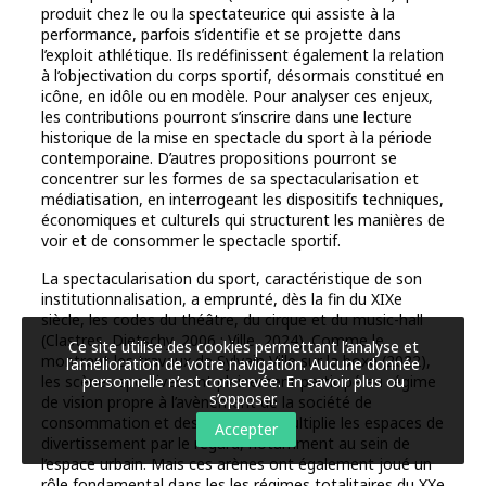
produit chez le ou la spectateur.ice qui assiste à la
performance, parfois s’identifie et se projette dans
l’exploit athlétique. Ils redéfinissent également la relation
à l’objectivation du corps sportif, désormais constitué en
icône, en idôle ou en modèle. Pour analyser ces enjeux,
les contributions pourront s’inscrire dans une lecture
historique de la mise en spectacle du sport à la période
contemporaine. D’autres propositions pourront se
concentrer sur les formes de sa spectacularisation et
médiatisation, en interrogeant les dispositifs techniques,
économiques et culturels qui structurent les manières de
voir et de consommer le spectacle sportif.
La spectacularisation du sport, caractéristique de son
institutionnalisation, a emprunté, dès la fin du XIXe
siècle, les codes du théâtre, du cirque et du music-hall
(Clastres, Dietschy, 2006 ; Ville, 2024). Comme le
Ce site utilise des cookies permettant l’analyse et
montrent les travaux de Sylvain Ville sur la boxe (2022),
l’amélioration de votre navigation. Aucune donnée
personnelle n’est conservée.
En savoir plus ou
les scènes sportives ont pleinement participé au régime
s’opposer
.
de vision propre à l’avènement de la société de
consommation et des loisirs, qui multiplie les espaces de
Accepter
divertissement par le regard, notamment au sein de
l’espace urbain. Mais ces arènes ont également joué un
rôle fondamental dans les les régimes totalitaires du XXe