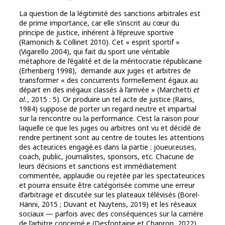
La question de la légitimité des sanctions arbitrales est
de prime importance, car elle s’inscrit au cœur du
principe de justice, inhérent à l’épreuve sportive
(Ramonich & Collinet 2010). Cet « esprit sportif »
(Vigarello 2004), qui fait du sport une véritable
métaphore de l’égalité et de la méritocratie républicaine
(Erhenberg 1998), demande aux juges et arbitres de
transformer « des concurrents formellement égaux au
départ en des inégaux classés à l’arrivée » (Marchetti
et
al.
, 2015 : 5). Or produire un tel acte de justice (Rains,
1984) suppose de porter un regard neutre et impartial
sur la rencontre ou la performance. C’est la raison pour
laquelle ce que les juges ou arbitres ont vu et décidé de
rendre pertinent sont au centre de toutes les attentions
des acteur.ices engagé.es dans la partie : joueur.euses,
coach, public, journalistes, sponsors, etc. Chacune de
leurs décisions et sanctions est immédiatement
commentée, applaudie ou rejetée par les spectateur.ices
et pourra ensuite être catégorisée comme une erreur
d’arbitrage et discutée sur les plateaux télévisés (Borel-
Hänni, 2015 ; Duvant et Nuytens, 2019) et les réseaux
sociaux — parfois avec des conséquences sur la carrière
de l’arbitre concerné.e (Desfontaine et Chapron, 2022).