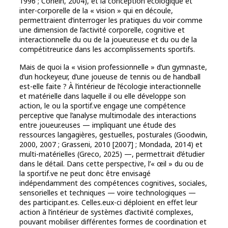
1996 ; Conein, 2004), et la conception écologique et
inter-corporelle de la « vision » qui en découle,
permettraient d’interroger les pratiques du voir comme
une dimension de l’activité corporelle, cognitive et
interactionnelle du ou de la joueur.euse et du ou de la
compétitreur.ice dans les accomplissements sportifs.
Mais de quoi la « vision professionnelle » d’un gymnaste,
d’un hockeyeur, d’une joueuse de tennis ou de handball
est-elle faite ? À l’intérieur de l’écologie interactionnelle
et matérielle dans laquelle il ou elle développe son
action, le ou la sportif.ve engage une compétence
perceptive que l’analyse multimodale des interactions
entre joueur.euses — impliquant une étude des
ressources langagières, gestuelles, posturales (Goodwin,
2000, 2007 ; Grasseni, 2010 [2007] ; Mondada, 2014) et
multi-matérielles (Greco, 2025) —, permettrait d’étudier
dans le détail. Dans cette perspective, l’« œil » du ou de
la sportif.ve ne peut donc être envisagé
indépendamment des compétences cognitives, sociales,
sensorielles et techniques — voire technologiques —
des participant.es. Celles.eux-ci déploient en effet leur
action à l’intérieur de systèmes d’activité complexes,
pouvant mobiliser différentes formes de coordination et