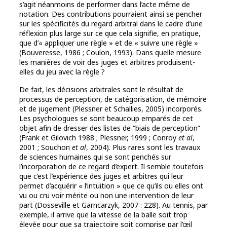
s’agit néanmoins de performer dans l’acte même de
notation. Des contributions pourraient ainsi se pencher
sur les spécificités du regard arbitral dans le cadre d’une
réflexion plus large sur ce que cela signifie, en pratique,
que d’« appliquer une règle » et de « suivre une règle »
(Bouveresse, 1986 ; Coulon, 1993). Dans quelle mesure
les manières de voir des juges et arbitres produisent-
elles du jeu avec la règle ?
De fait, les décisions arbitrales sont le résultat de
processus de perception, de catégorisation, de mémoire
et de jugement (Plessner et Schallies, 2005) incorporés.
Les psychologues se sont beaucoup emparés de cet
objet afin de dresser des listes de “biais de perception”
(Frank et Gilovich 1988 ; Plessner, 1999 ; Conroy
et al
,
2001 ; Souchon
et al
, 2004). Plus rares sont les travaux
de sciences humaines qui se sont penchés sur
l’incorporation de ce regard d’expert. Il semble toutefois
que c’est l’expérience des juges et arbitres qui leur
permet d’acquérir « l’intuition » que ce qu’ils ou elles ont
vu ou cru voir mérite ou non une intervention de leur
part (Dosseville et Garncarzyk, 2007 : 228). Au tennis, par
exemple, il arrive que la vitesse de la balle soit trop
élevée pour que sa trajectoire soit comprise par l’œil