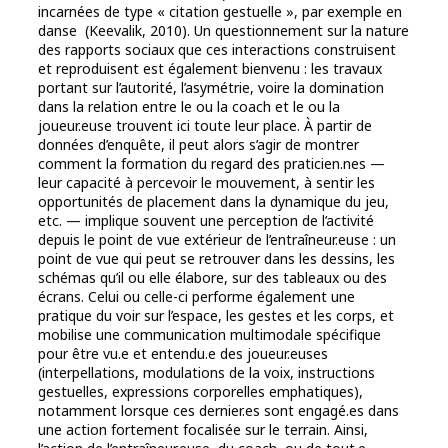
incarnées de type « citation gestuelle », par exemple en
danse (Keevalik, 2010). Un questionnement sur la nature
des rapports sociaux que ces interactions construisent
et reproduisent est également bienvenu : les travaux
portant sur l’autorité, l’asymétrie, voire la domination
dans la relation entre le ou la coach et le ou la
joueur.euse trouvent ici toute leur place. À partir de
données d’enquête, il peut alors s’agir de montrer
comment la formation du regard des praticien.nes —
leur capacité à percevoir le mouvement, à sentir les
opportunités de placement dans la dynamique du jeu,
etc. — implique souvent une perception de l’activité
depuis le point de vue extérieur de l’entraîneur.euse : un
point de vue qui peut se retrouver dans les dessins, les
schémas qu’il ou elle élabore, sur des tableaux ou des
écrans. Celui ou celle-ci performe également une
pratique du voir sur l’espace, les gestes et les corps, et
mobilise une communication multimodale spécifique
pour être vu.e et entendu.e des joueur.euses
(interpellations, modulations de la voix, instructions
gestuelles, expressions corporelles emphatiques),
notamment lorsque ces dernier.es sont engagé.es dans
une action fortement focalisée sur le terrain. Ainsi,