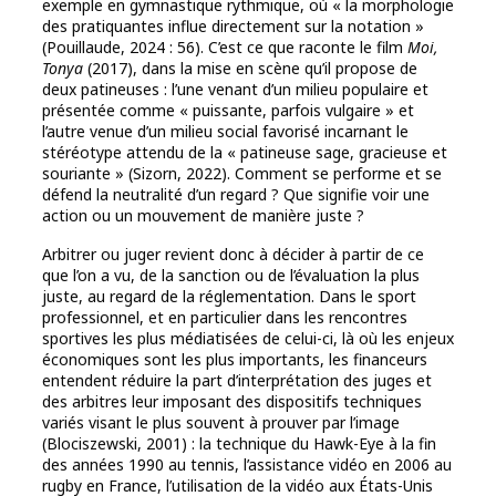
exemple en gymnastique rythmique, où « la morphologie
des pratiquantes influe directement sur la notation »
(Pouillaude, 2024 : 56). C’est ce que raconte le film
Moi,
Tonya
(2017), dans la mise en scène qu’il propose de
deux patineuses : l’une venant d’un milieu populaire et
présentée comme « puissante, parfois vulgaire » et
l’autre venue d’un milieu social favorisé incarnant le
stéréotype attendu de la « patineuse sage, gracieuse et
souriante » (Sizorn, 2022). Comment se performe et se
défend la neutralité d’un regard ? Que signifie voir une
action ou un mouvement de manière juste ?
Arbitrer ou juger revient donc à décider à partir de ce
que l’on a vu, de la sanction ou de l’évaluation la plus
juste, au regard de la réglementation. Dans le sport
professionnel, et en particulier dans les rencontres
sportives les plus médiatisées de celui-ci, là où les enjeux
économiques sont les plus importants, les financeurs
entendent réduire la part d’interprétation des juges et
des arbitres leur imposant des dispositifs techniques
variés visant le plus souvent à prouver par l’image
(Blociszewski, 2001) : la technique du Hawk-Eye à la fin
des années 1990 au tennis, l’assistance vidéo en 2006 au
rugby en France, l’utilisation de la vidéo aux États-Unis