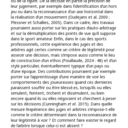
ou de la figure. De là découle en partie la précision de
leur jugement, par exemple dans l’identification d’un hors
jeu ou dans la reconnaissance d’un axe horizontal dans
la réalisation d’un mouvement (Oudejans et al. 2000 ;
Plessner et Schallies, 2005). Dans ce cadre, des travaux
pourraient aussi porter sur les pratiques d’auto-arbitrage
et sur la démultiplication des points de vue qu’il suppose
dans le sport amateur. Enfin, dans le cas des sports
professionnels, cette expérience des juges et des
arbitres agit certes comme un critère de légitimité pour
asseoir une décision, mais s’impose aussi comme le lieu
de construction d’un ethos (Pouillaude, 2024 : 48) et d’un
style particulier, éventuellement typique d’un pays ou
d’une époque. Des contributions pourraient par exemple
porter sur l’apprentissage d’une manière de voir les
comportements des joueur.euses quand ces dernier.es
paraissent souffrir ou être blessé.es, lorsqu’ils ou elles
simulent, feintent, trichent et dissimulent, ou bien
encore quand ils ou elles négocient et cherchent à peser
sur les décisions (Cunningham
et al.
2015). Dans quelle
mesure l’expérience des juges et arbitres s’impose-t-elle
comme le critère déterminant dans la reconnaissance de
leur légitimité à voir ? Et comment faire exister le regard
de l’arbitre lorsque celui-ci est absent ?