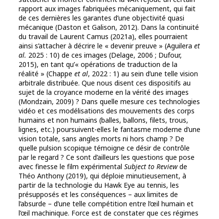
rapport aux images fabriquées mécaniquement, qui fait
de ces dernières les garantes d’une objectivité quasi
mécanique (Daston et Galison, 2012). Dans la continuité
du travail de Laurent Camus (2021a), elles pourraient
ainsi s’attacher à décrire le « devenir preuve » (Aguilera
et
al.
2025 : 10) de ces images (Delage, 2006 ; Dufour,
2015), en tant qu’« opérations de traduction de la
réalité » (Chappe
et al
, 2022 : 1) au sein d’une telle vision
arbitrale distribuée. Que nous disent ces dispositifs au
sujet de la croyance moderne en la vérité des images
(Mondzain, 2009) ? Dans quelle mesure ces technologies
vidéo et ces modélisations des mouvements des corps
humains et non humains (balles, ballons, filets, trous,
lignes, etc.) poursuivent-elles le fantasme moderne d’une
vision totale, sans angles morts ni hors champ ? De
quelle pulsion scopique témoigne ce désir de contrôle
par le regard ? Ce sont d’ailleurs les questions que pose
avec finesse le film expérimental
Subject to Review
de
Théo Anthony (2019), qui déploie minutieusement, à
partir de la technologie du Hawk Eye au tennis, les
présupposés et les conséquences – aux limites de
l’absurde – d’une telle compétition entre l’œil humain et
l’œil machinique. Force est de constater que ces régimes