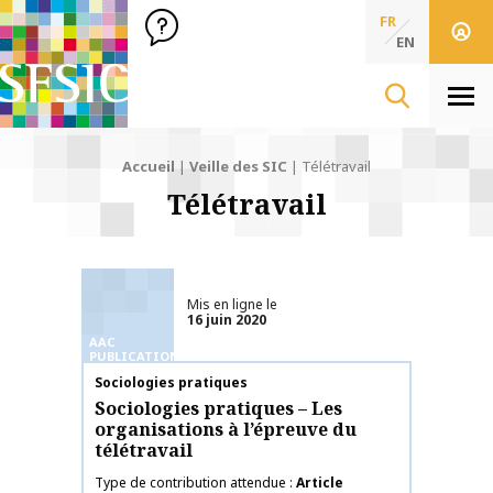
SFSIC Société Française des Sciences de l'Information & de 
Société Française des Sciences
FR
de l'Information
EN
& de la Communication
Men
Accueil
|
Veille des SIC
|
Télétravail
Télétravail
Mis en ligne le
16 juin 2020
AAC
PUBLICATIONS
Nom de la publication
Sociologies pratiques
Sociologies pratiques – Les
organisations à l’épreuve du
télétravail
Type de contribution attendue
Article