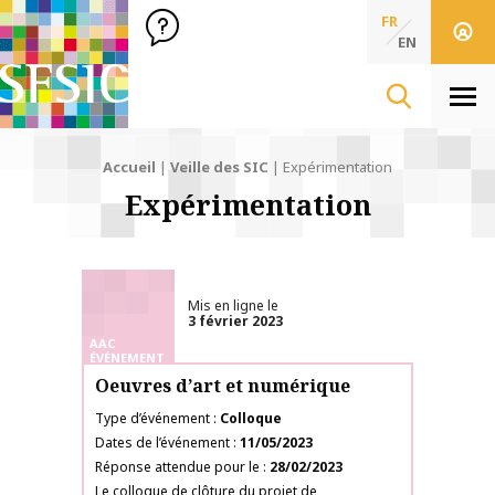
SFSIC Société Française des Sciences de l'Information & de 
Société Française des Sciences
FR
de l'Information
EN
& de la Communication
Men
Accueil
|
Veille des SIC
|
Expérimentation
Expérimentation
Mis en ligne le
3 février 2023
AAC
ÉVÉNEMENT
Oeuvres d’art et numérique
Type d’événement
Colloque
Dates de l’événement
11/05/2023
Réponse attendue pour le
28/02/2023
Le colloque de clôture du projet de