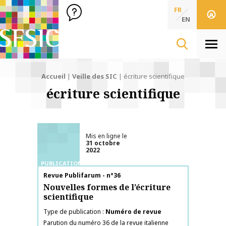
SFSIC Société Française des Sciences de l'Information & de 
Société Française des Sciences
FR
de l'Information
EN
& de la Communication
Men
Accueil
|
Veille des SIC
|
écriture scientifique
écriture scientifique
Mis en ligne le
31 octobre
2022
PUBLICATIONS
Nom de la publication
Revue Publifarum - n°36
Nouvelles formes de l’écriture
scientifique
Type de publication
Numéro de revue
Parution du numéro 36 de la revue italienne