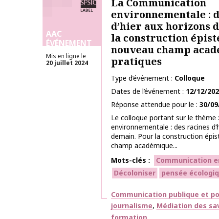
La Communication
environnementale : d
d’hier aux horizons 
AAC
la construction épis
ÉVÉNEMENT
nouveau champ acad
Mis en ligne le
pratiques
20 juillet 2024
Type d’événement
Colloque
Dates de l’événement
12/12/20
Réponse attendue pour le
30/09
Le colloque portant sur le thème
environnementale : des racines d’
demain. Pour la construction épi
champ académique...
Mots-clés
Communication e
Décoloniser
pensée écologi
Thématiques
Communication publique et po
journalisme
Médiation des sav
formation