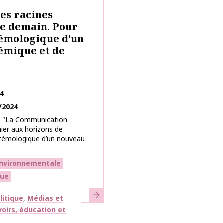
es racines
de demain. Pour
témologique d’un
émique et de
24
/2024
 : "La Communication
hier aux horizons de
stémologique d’un nouveau
nvironnementale
que
En savoir plus
litique
Médias et
oirs, éducation et