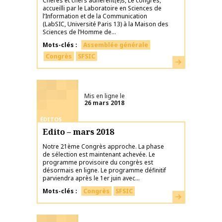
Chères et chers adhérent(e)s, Le congrès,
accueilli par le Laboratoire en Sciences de
l’Information et de la Communication
(LabSIC, Université Paris 13) à la Maison des
Sciences de l’Homme de...
Mots-clés
Assemblée générale
Congrès
SFSIC
En savoir plus
Mis en ligne le
26 mars 2018
ÉDITOS
Edito – mars 2018
Notre 21ème Congrès approche. La phase
de sélection est maintenant achevée. Le
programme provisoire du congrès est
désormais en ligne. Le programme définitif
parviendra après le 1er juin avec...
Mots-clés
Congrès
SFSIC
En savoir plus