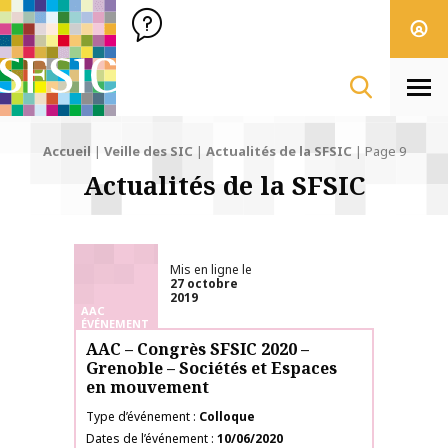
SFSIC Société Française des Sciences de l'Information & de 
Société Française des Sciences
de l'Information
& de la Communication
Men
Accueil
|
Veille des SIC
|
Actualités de la SFSIC
|
Page 9
Actualités de la SFSIC
Mis en ligne le
27 octobre
2019
AAC
ÉVÉNEMENT
AAC – Congrès SFSIC 2020 –
Grenoble – Sociétés et Espaces
en mouvement
Type d’événement
Colloque
Dates de l’événement
10/06/2020