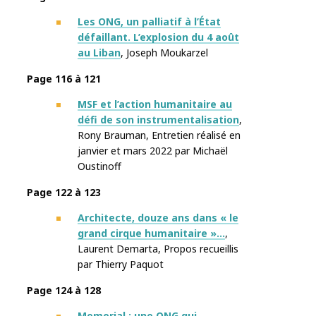
Les ONG, un palliatif à l’État
défaillant. L’explosion du 4 août
au Liban
, Joseph Moukarzel
Page 116 à 121
MSF et l’action humanitaire au
défi de son instrumentalisation
,
Rony Brauman
,
Entretien réalisé en
janvier et mars 2022 par
Michaël
Oustinoff
Page 122 à 123
Architecte, douze ans dans « le
grand cirque humanitaire »…
,
Laurent Demarta
,
Propos recueillis
par
Thierry Paquot
Page 124 à 128
Memorial : une ONG qui