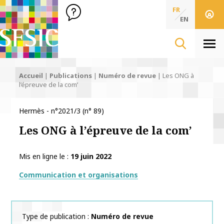
SFSIC Société Française des Sciences de l'Information & de 
Société Française des Sciences
FR
de l'Information
EN
& de la Communication
Men
Accueil
|
Publications
|
Numéro de revue
|
Les ONG à
l’épreuve de la com’
Hermès - n°2021/3 (n° 89)
Les ONG à l’épreuve de la com’
Mis en ligne le
19 juin 2022
Thématiques
Communication et organisations
Type de publication
Numéro de revue