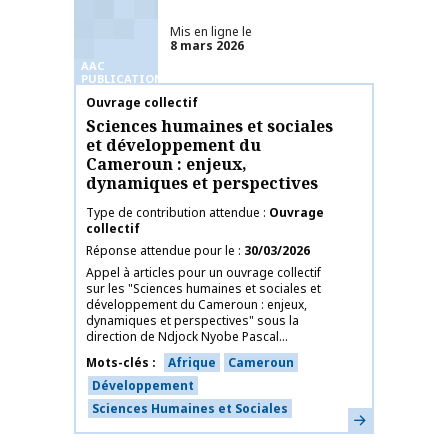
Mis en ligne le
8 mars 2026
AAC
PUBLICATIONS
Nom de la publication
Ouvrage collectif
Sciences humaines et sociales
et développement du
Cameroun : enjeux,
dynamiques et perspectives
Type de contribution attendue
Ouvrage
collectif
Réponse attendue pour le
30/03/2026
Appel à articles pour un ouvrage collectif
sur les "Sciences humaines et sociales et
développement du Cameroun : enjeux,
dynamiques et perspectives" sous la
direction de Ndjock Nyobe Pascal...
Mots-clés
Afrique
Cameroun
Développement
Sciences Humaines et Sociales
En savoir plus