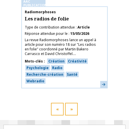
AAC
PUBLICATIONS
Nom de la publication
Radiomorphoses
Les radios de folie
Type de contribution attendue
Article
Réponse attendue pour le
15/05/2026
La revue Radiomorphoses lance un appel à
article pour son numéro 18 sur "Les radios
en folie" coordonné par Martin Bakero
Carrasco et David Christoffel....
Mots-clés
Création
Créativité
Psychologie
Radio
Recherche-création
Santé
Webradio
En savoir plus
«
»