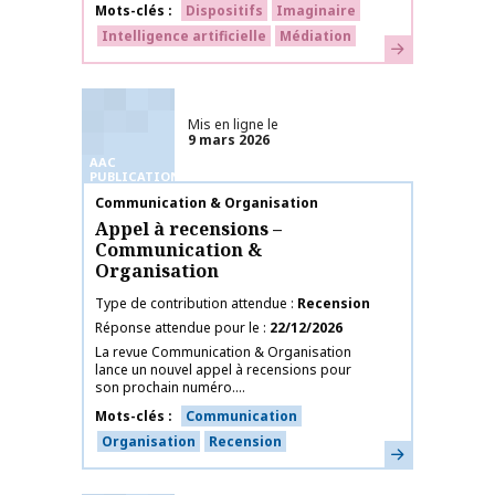
Mots-clés
Dispositifs
Imaginaire
Intelligence artificielle
Médiation
En savoir plus
Mis en ligne le
9 mars 2026
AAC
PUBLICATIONS
Nom de la publication
Communication & Organisation
Appel à recensions –
Communication &
Organisation
Type de contribution attendue
Recension
Réponse attendue pour le
22/12/2026
La revue Communication & Organisation
lance un nouvel appel à recensions pour
son prochain numéro....
Mots-clés
Communication
Organisation
Recension
En savoir plus