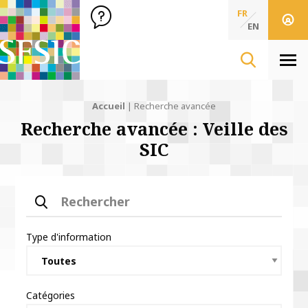
SFSIC Société Française des Sciences de l'Information & de 
Société Française des Sciences
FR
de l'Information
EN
& de la Communication
Men
Fil d'Ariane :
Accueil
Recherche avancée
Recherche avancée : Veille des
SIC
Rechercher
Type d'information
Catégories