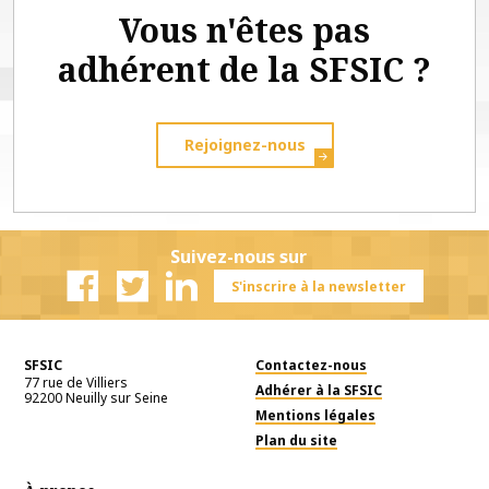
Vous n'êtes pas
adhérent de la SFSIC ?
Rejoignez-nous
Suivez-nous sur
S'inscrire à la newsletter
Facebook
Twitter
Linkedin
SFSIC
Contactez-nous
77 rue de Villiers
Adhérer à la SFSIC
92200
Neuilly sur Seine
Mentions légales
Plan du site