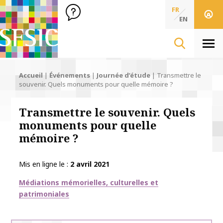
SFSIC Société Française des Sciences de l'Information & de 
Société Française des Sciences
FR
de l'Information
EN
& de la Communication
Men
Accueil
|
Événements
|
Journée d’étude
|
Transmettre le
souvenir. Quels monuments pour quelle mémoire ?
Transmettre le souvenir. Quels
monuments pour quelle
mémoire ?
Mis en ligne le
2 avril 2021
Thématiques
Médiations mémorielles, culturelles et
patrimoniales