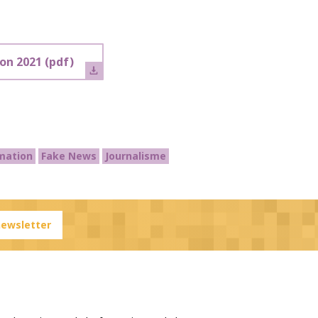
on 2021
(pdf)
rmation
Fake News
Journalisme
 newsletter