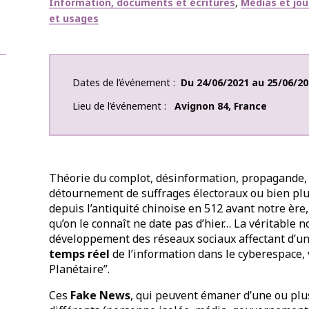
Thématiques
Information, documents et écritures
Médias et jo
et usages
Dates de l’événement
Du
24/06/2021
au
25/06/20
Lieu de l’événement
Avignon
84
,
France
Théorie du complot, désinformation, propagande, 
détournement de suffrages électoraux ou bien pl
depuis l’antiquité chinoise en 512 avant notre ère, 
qu’on le connaît ne date pas d’hier… La véritable 
développement des réseaux sociaux affectant d’un 
temps réel
de l’information dans le cyberespace,
Planétaire”.
Ces
Fake News
, qui peuvent émaner d’une ou plus