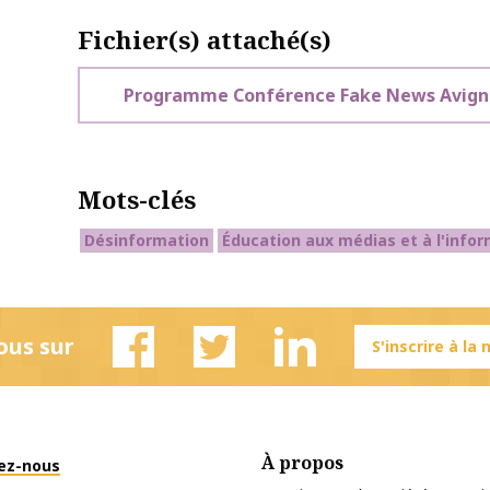
Fichier(s) attaché(s)
Programme Conférence Fake News Avign
Mots-clés
Désinformation
Éducation aux médias et à l'info
ous sur
S'inscrire à la
Facebook
Twitter
Linkedin
À propos
ez-nous