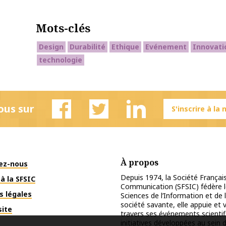
Mots-clés
Design
Durabilité
Ethique
Evénement
Innovati
technologie
ous sur
S'inscrire à la
Facebook
Twitter
Linkedin
À propos
ez-nous
Depuis 1974, la Société Français
à la SFSIC
Communication (SFSIC) fédère le
s légales
Sciences de l’Information et de 
société savante, elle appuie et
site
travers ses événements scientif
initiatives développées au sein d