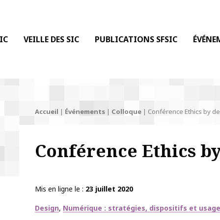
 DE LA COMMUNICATION
IC
VEILLE DES SIC
PUBLICATIONS SFSIC
ÉVÉNE
Accueil
|
Événements
|
Colloque
|
Conférence Ethics by de
Conférence Ethics by
Mis en ligne le
23 juillet 2020
Thématiques
Design
Numérique : stratégies, dispositifs et usag