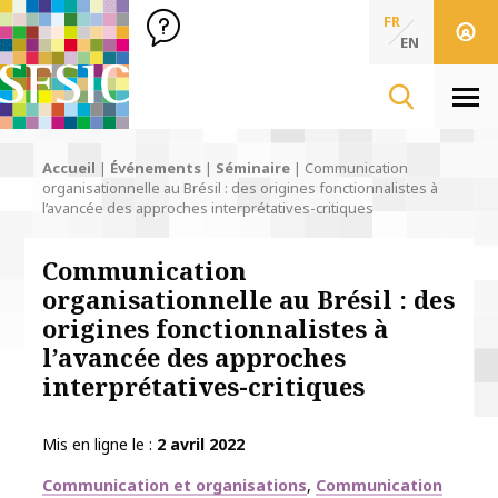
SFSIC Société Française des Sciences de l'Information & de 
Société Française des Sciences
FR
de l'Information
EN
& de la Communication
Men
Accueil
|
Événements
|
Séminaire
|
Communication
organisationnelle au Brésil : des origines fonctionnalistes à
l’avancée des approches interprétatives-critiques
Communication
organisationnelle au Brésil : des
origines fonctionnalistes à
l’avancée des approches
interprétatives-critiques
Mis en ligne le
2 avril 2022
Thématiques
Communication et organisations
Communication