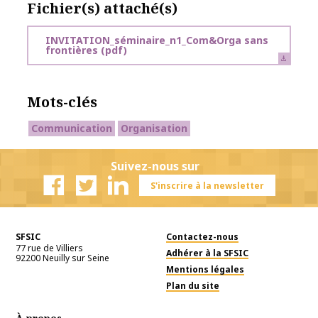
Fichier(s) attaché(s)
INVITATION_séminaire_n1_Com&Orga sans
frontières
(pdf)
Mots-clés
Communication
Organisation
Suivez-nous sur
S'inscrire à la newsletter
Facebook
Twitter
Linkedin
SFSIC
Contactez-nous
77 rue de Villiers
Adhérer à la SFSIC
92200
Neuilly sur Seine
Mentions légales
Plan du site