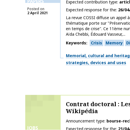
PAPERS
Expected contribution type
artic
Posted on
Expected response for the
26/04
2 April 2021
La revue COSSI diffuse un appel à 
thématique porte sur "Préservat
en temps de crise". Ce 11ème nu
Aïda Chebbi, Édouard Vasseur,...
Keywords
Crisis
Memory
D
Themes
Memorial, cultural and herita
strategies, devices and uses
Contrat doctoral : Les
Wikipédia
Announcement type
bourse-rec
JOBS
Expected response for the
21/04