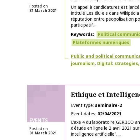
Posted on
Un appel à candidatures est lancé
31 March 2021
intitulé Les élu⸱e⸱s dans Wikipédia 
réputation entre peopolisation pol
participatif...
Keywords
Political communi
Plateformes numériques
Themes
Public and political communic
journalism
Digital: strategies
Ethique et Intelligen
Event type
seminaire-2
Event dates
02/04/2021
EVENTS
L'axe 4 du laboratoire GERIICO a
d'étude en ligne le 2 avril 2021 su
Posted on
31 March 2021
intelligence artificielle". ...