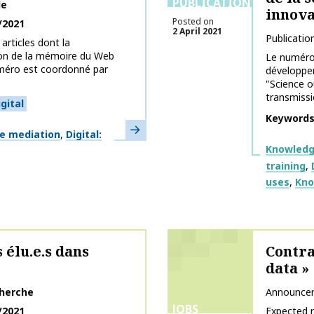
PUBLICATIONS
le
innova
Posted on
/2021
2 April 2021
Publicatio
articles dont la
ion de la mémoire du Web
Le numéro
méro est coordonné par
développem
"Science o
transmissio
igital
Keyword
Learn more
ge mediation
Digital:
Themes
Knowledg
training
uses
Kno
 élu.e.s dans
Contra
data »
herche
Announce
JOBS
/2021
Expected 