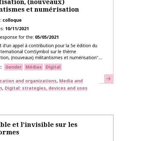
isation, (nouveaux)
ntismes et numérisation
e
colloque
es
10/11/2021
response for the
05/05/2021
d'un appel à contribution pour la 5e édition du
international ComSymbol sur le thème
tion, (nouveaux) militantismes et numérisation"....
s
Gender
Médias
Digital
Learn more
ation and organizations
Media and
m
Digital: strategies, devices and uses
ble et l’invisible sur les
formes