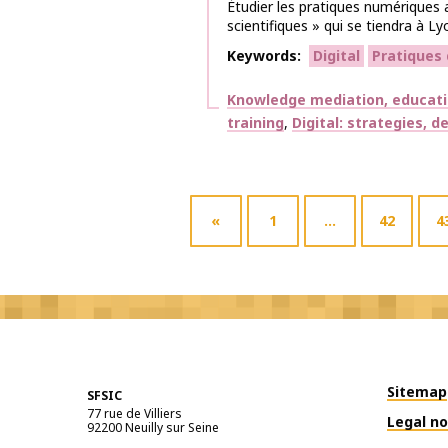
Étudier les pratiques numérique
scientifiques » qui se tiendra à Lyo
Keywords
Digital
Pratiques
Themes
Knowledge mediation, educat
training
Digital: strategies, 
«
1
…
42
4
Sitemap
SFSIC
77 rue de Villiers
Legal no
92200
Neuilly sur Seine