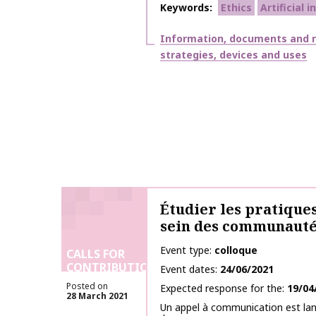
Keywords
Ethics
Artificial i
Themes
Information, documents and 
strategies, devices and uses
Étudier les pratique
sein des communautés
Event type
colloque
CALLS FOR
CONTRIBUTIONS
Event dates
24/06/2021
Posted on
Expected response for the
19/04
28 March 2021
Un appel à communication est lan