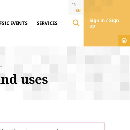
FR
EN
Sign in / Sign
FSIC EVENTS
SERVICES
up
47
and uses