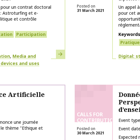
Posted on
 pour un contrat doctoral
Un appel à
31 March 2021
: Astroturfing et e-
pour cet a
itique et contrôle
opportunit
réglementa
cation
Participation
Keyword
Pratique
Learn more
Themes
ation
Media and
Digital: 
, devices and uses
ce Artificielle
Donnée
Perspe
d’ens
CALLS FOR
CONTRIBUTIONS
Event typ
nnonce une journée
r le thème "Ethique et
Event dat
Posted on
30 March 2021
Expected 