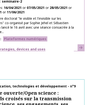
e
seminaire-2
es
16/04/2021
or
07/05/2021
or
28/05/2021
or
1
or
11/06/2021
e doctoral "le visible et l'invisible sur les
s" co-organisé par Sophie Jehel et Sébastien
 lancé le 16 avril avec une séance consacrée à la
...
s
Plateformes numériques
Learn more
strategies, devices and uses
on name
ation, technologies et développement - n°9
e ouverte/Open science :
s croisés sur la transmission
science, ses engagements, ses