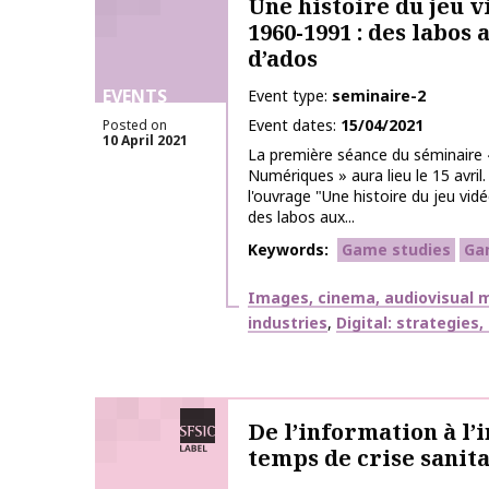
Une histoire du jeu v
1960-1991 : des labos
d’ados
EVENTS
Event type
seminaire-2
Event dates
15/04/2021
Posted on
10 April 2021
La première séance du séminaire
Numériques » aura lieu le 15 avril.
l'ouvrage "Une histoire du jeu vid
des labos aux...
Keywords
Game studies
Ga
Themes
Images, cinema, audiovisual m
industries
Digital: strategies
SFSIC labelled
De l’information à l’
temps de crise sanit