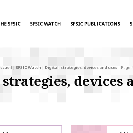
 DE LA COMMUNICATION
 l'Information & de la Communication
HE SFSIC
SFSIC WATCH
SFSIC PUBLICATIONS
S
ccueil
|
SFSIC Watch
|
Digital: strategies, devices and uses
|
Page 
: strategies, devices 