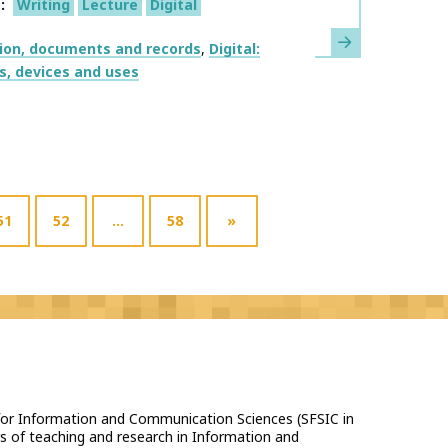
s
Writing
Lecture
Digital
Learn more
ion, documents and records
Digital:
s, devices and uses
51
52
…
58
»
 for Information and Communication Sciences (SFSIC in
s of teaching and research in Information and