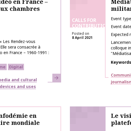
idéo en France –
Médiat
 aux chambres
milita
Event typ
CALLS FOR
CONTRIBUTIONS
Event dat
Posted on
Expected 
8 April 2021
 « Les Rendez-vous
Lancement 
 Elle sera consacrée à
colloque 
éo en France – 1960-1991 :
"Médiatisa
Keyword
me
Digital
Themes
Communic
Learn more
edia and cultural
journalis
, devices and uses
infodémie en
Le visi
aire mondiale
plate