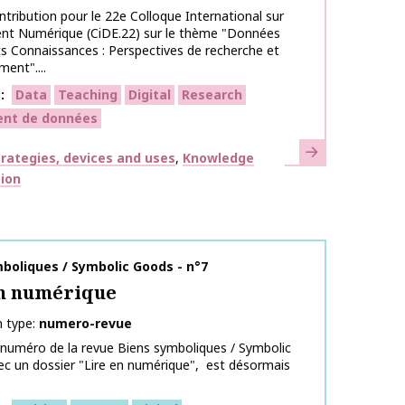
ntribution pour le 22e Colloque International sur
nt Numérique (CiDE.22) sur le thème "Données
 Connaissances : Perspectives de recherche et
ment"....
s
Data
Teaching
Digital
Research
ent de données
Learn more
strategies, devices and uses
Knowledge
ion
on name
boliques / Symbolic Goods - n°7
en numérique
n type
numero-revue
 numéro de la revue Biens symboliques / Symbolic
c un dossier "Lire en numérique", est désormais