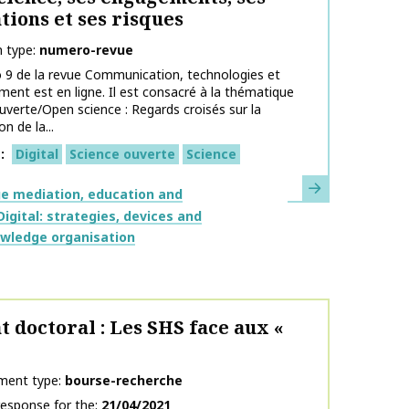
tions et ses risques
n type
numero-revue
 9 de la revue Communication, technologies et
ent est en ligne. Il est consacré à la thématique
uverte/Open science : Regards croisés sur la
n de la...
s
Digital
Science ouverte
Science
Learn more
e mediation, education and
Digital: strategies, devices and
wledge organisation
t doctoral : Les SHS face aux «
ment type
bourse-recherche
response for the
21/04/2021