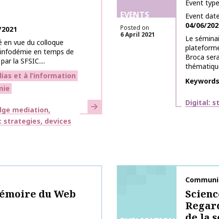
Event typ
EVENTS
Event dat
04/06/202
Posted on
/2021
6 April 2021
Le séminair
é en vue du colloque
plateforme
 l'infodémie en temps de
Broca sera
par la SFSIC....
thématique
as et à l’information
Keyword
mie
Themes
Digital: 
Learn more
ge mediation,
l: strategies, devices
Publicati
Communic
mémoire du Web
Scienc
Regard
de la 