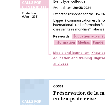
Event type
colloque
CALLS FOR
CONTRIBUTIONS
Event dates
20/05/2021
Posted on
Expected response for the
15/04
6 April 2021
L'appel à communication est lanc
international "De l'information à
crise sanitaire mondiale", labellisé 
Keywords
Éducation aux médi
information
Médias
Pandé
Themes
Media and journalism
Knowled
education and training
Digita
and uses
Publication name
COSSI
Préservation de la 
en temps de crise
CALLS FOR