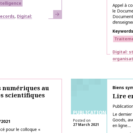
ntelligence
Appel à co
le Docume
Learn more
records
Digital:
Documents
d’enseigne
Keyword
Traitem
Themes
Digital: 
organisat
s numériques au
Publicati
Biens sym
 scientifiques
Lire 
Publicatio
PUBLICATIONS
Le dernier
Goods, ave
Posted on
/2021
27 March 2021
en ligne....
cé pour le colloque «