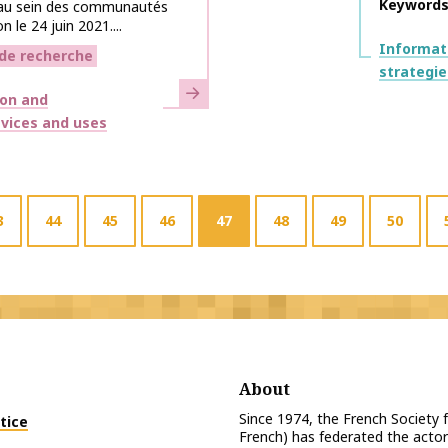
Keyword
s au sein des communautés
n le 24 juin 2021....
Themes
Informat
 de recherche
strategie
Learn more
ion and
devices and uses
3
44
45
46
47
48
49
50
About
Since 1974, the French Society
tice
French) has federated the actor