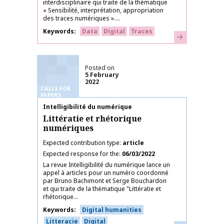
interdisciplinaire qui traite de la thématique
« Sensibilité, interprétation, appropriation
des traces numériques »....
Keywords
Data
Digital
Traces
Learn more
Posted on
5 February
2022
CALLS FOR
PAPERS
Publication name
Intelligibilité du numérique
Littératie et rhétorique
numériques
Expected contribution type
article
Expected response for the
06/03/2022
La revue Intelligibilité du numérique lance un
appel à articles pour un numéro coordonné
par Bruno Bachimont et Serge Bouchardon
et qui traite de la thématique "Littératie et
rhétorique...
Keywords
Digital humanities
Litteracie
Digital