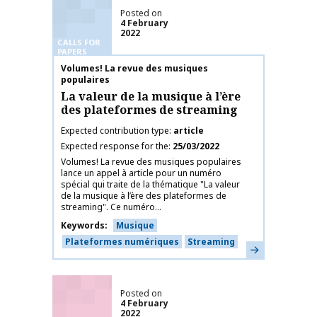
Posted on
4 February
2022
CALLS FOR
PAPERS
Publication name
Volumes! La revue des musiques
populaires
La valeur de la musique à l’ère
des plateformes de streaming
Expected contribution type
article
Expected response for the
25/03/2022
Volumes! La revue des musiques populaires
lance un appel à article pour un numéro
spécial qui traite de la thématique "La valeur
de la musique à l’ère des plateformes de
streaming". Ce numéro...
Keywords
Musique
Plateformes numériques
Streaming
Learn more
Posted on
4 February
2022