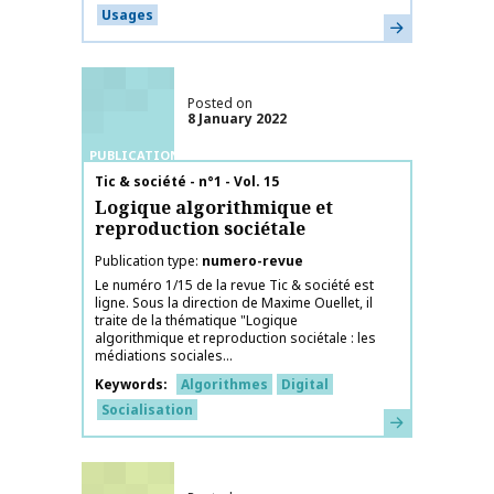
Usages
Learn more
Posted on
8 January 2022
PUBLICATIONS
Publication name
Tic & société - n°1 - Vol. 15
Logique algorithmique et
reproduction sociétale
Publication type
numero-revue
Le numéro 1/15 de la revue Tic & société est
ligne. Sous la direction de Maxime Ouellet, il
traite de la thématique "Logique
algorithmique et reproduction sociétale : les
médiations sociales...
Keywords
Algorithmes
Digital
Socialisation
Learn more