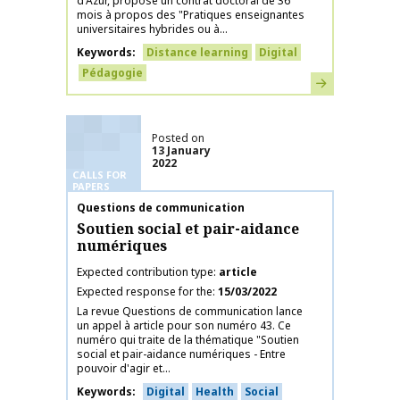
d'Azur, propose un contrat doctoral de 36
mois à propos des "Pratiques enseignantes
universitaires hybrides ou à...
Keywords
Distance learning
Digital
Pédagogie
Learn more
Posted on
13 January
2022
CALLS FOR
PAPERS
Publication name
Questions de communication
Soutien social et pair-aidance
numériques
Expected contribution type
article
Expected response for the
15/03/2022
La revue Questions de communication lance
un appel à article pour son numéro 43. Ce
numéro qui traite de la thématique "Soutien
social et pair-aidance numériques - Entre
pouvoir d'agir et...
Keywords
Digital
Health
Social