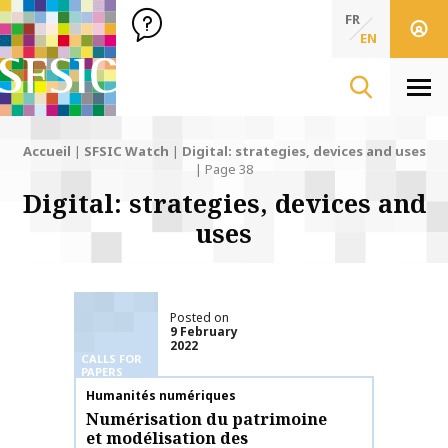
SFSIC Société Française des Sciences de l'Information & de 
Société Française des Sciences de l'In
FR
EN
Men
Accueil
|
SFSIC Watch
|
Digital: strategies, devices and uses
|
Page 38
Digital: strategies, devices and
uses
Posted on
9 February
2022
CALLS FOR
PAPERS
Publication name
Humanités numériques
Numérisation du patrimoine
et modélisation des