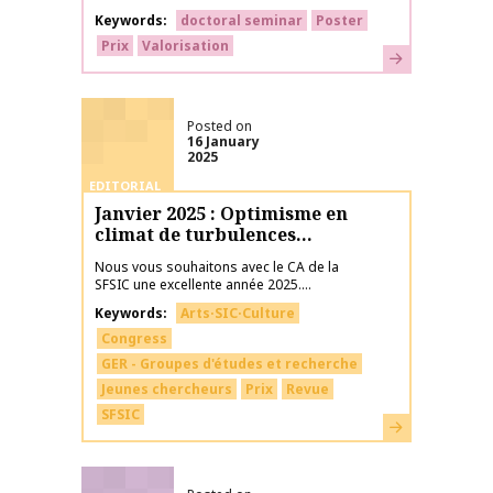
Keywords
doctoral seminar
Poster
Prix
Valorisation
Learn more
Posted on
16 January
2025
EDITORIAL
Janvier 2025 : Optimisme en
climat de turbulences…
Nous vous souhaitons avec le CA de la
SFSIC une excellente année 2025....
Keywords
Arts·SIC·Culture
Congress
GER - Groupes d'études et recherche
Jeunes chercheurs
Prix
Revue
SFSIC
Learn more