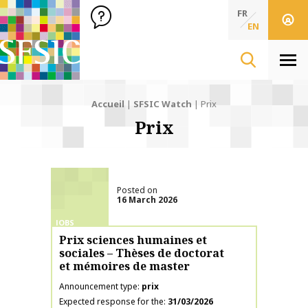
SFSIC Société Française des Sciences de l'Information & de 
Société Française des Sciences de l'In
FR
EN
Men
Accueil
|
SFSIC Watch
|
Prix
Prix
Posted on
16 March 2026
JOBS
Prix sciences humaines et
sociales – Thèses de doctorat
et mémoires de master
Announcement type
prix
Expected response for the
31/03/2026