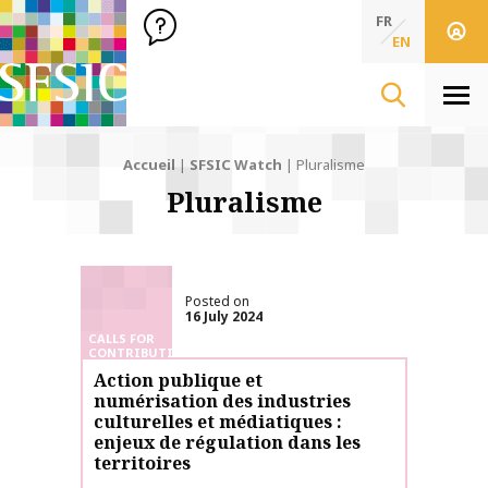
SFSIC Société Française des Sciences de l'Information & de 
Société Française des Sciences de l'In
FR
EN
Men
Accueil
|
SFSIC Watch
|
Pluralisme
Pluralisme
Posted on
16 July 2024
CALLS FOR
CONTRIBUTIONS
Action publique et
numérisation des industries
culturelles et médiatiques :
enjeux de régulation dans les
territoires