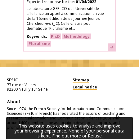
Expected response for the
01/04/2022
Le laboratoire GERiiCO de l'Université de
Lille lance un appel à communication en vue
de la 16ème édition de sa Journée Jeunes
Chercheur·e·s (JJC). Celle-ci aura pour
thématique "Pluralisme et...
Keywords
Ph.D
Methodology
Pluralisme
Learn more
SFSIC
Sitemap
77 rue de Villiers
Legal notice
92200
Neuilly sur Seine
About
Since 1974, the French Society for Information and Communication
Sciences (SFSIC in French) has federated the actors of teaching and
research in Information and Communication Sciences (ICS). With
around 400 members, the association develops, supports, and
This website uses cookies to analyse and improve
promotes projects benefiting our scientific community.
your browsing experience. None of your personal data
is kept.
Find out more or Refuse
.