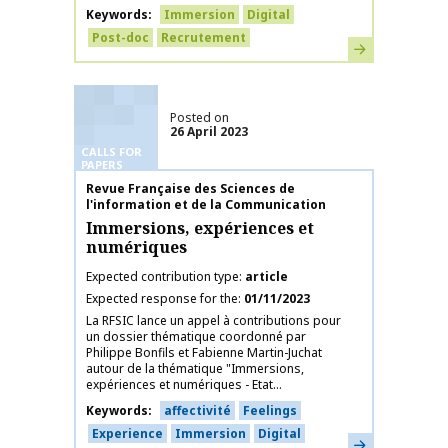
Keywords
Immersion
Digital
Post-doc
Recrutement
Learn more
Posted on
26 April 2023
CALLS FOR
PAPERS
Publication name
Revue Française des Sciences de
l'information et de la Communication
Immersions, expériences et
numériques
Expected contribution type
article
Expected response for the
01/11/2023
La RFSIC lance un appel à contributions pour
un dossier thématique coordonné par
Philippe Bonfils et Fabienne Martin-Juchat
autour de la thématique "Immersions,
expériences et numériques - Etat...
Keywords
affectivité
Feelings
Experience
Immersion
Digital
Learn more