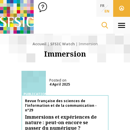
SFSIC Société Française des Sciences de l'Information & de 
Société Française des Sciences de l'In
FR
EN
Men
Accueil
|
SFSIC Watch
|
Immersion
Immersion
Posted on
4 April 2025
PUBLICATIONS
Publication name
Revue française des sciences de
l'information et de la communication -
n°29
Immersions et expériences de
nature : peut-on encore se
passer du numérique ?