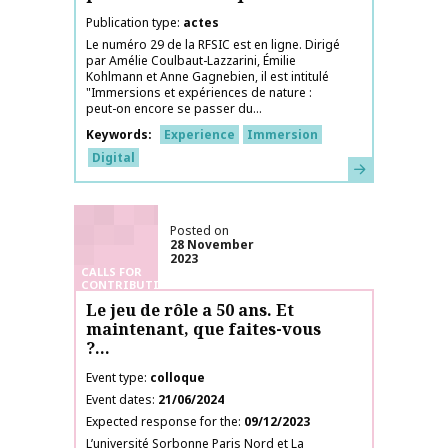
Publication type
actes
Le numéro 29 de la RFSIC est en ligne. Dirigé
par Amélie Coulbaut-Lazzarini, Émilie
Kohlmann et Anne Gagnebien, il est intitulé
"Immersions et expériences de nature :
peut-on encore se passer du...
Keywords
Experience
Immersion
Digital
Learn more
Posted on
28 November
2023
CALLS FOR
CONTRIBUTIONS
Le jeu de rôle a 50 ans. Et
maintenant, que faites-vous
?…
Event type
colloque
Event dates
21/06/2024
Expected response for the
09/12/2023
L’université Sorbonne Paris Nord et La