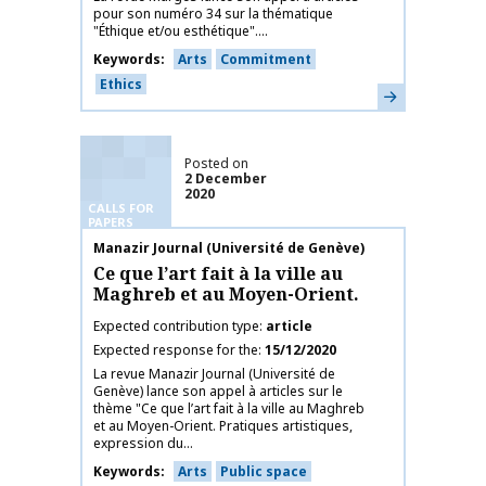
pour son numéro 34 sur la thématique
"Éthique et/ou esthétique"....
Keywords
Arts
Commitment
Ethics
Learn more
Posted on
2 December
2020
CALLS FOR
PAPERS
Publication name
Manazir Journal (Université de Genève)
Ce que l’art fait à la ville au
Maghreb et au Moyen-Orient.
Expected contribution type
article
Expected response for the
15/12/2020
La revue Manazir Journal (Université de
Genève) lance son appel à articles sur le
thème "Ce que l’art fait à la ville au Maghreb
et au Moyen-Orient. Pratiques artistiques,
expression du...
Keywords
Arts
Public space