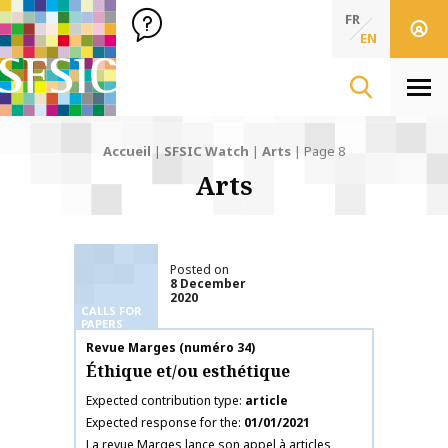
SFSIC Société Française des Sciences de l'Information & de 
Société Française des Sciences de l'In
FR
EN
Men
Accueil
|
SFSIC Watch
|
Arts
|
Page 8
Arts
Posted on
8 December
2020
CALLS FOR
PAPERS
Publication name
Revue Marges (numéro 34)
Éthique et/ou esthétique
Expected contribution type
article
Expected response for the
01/01/2021
La revue Marges lance son appel à articles