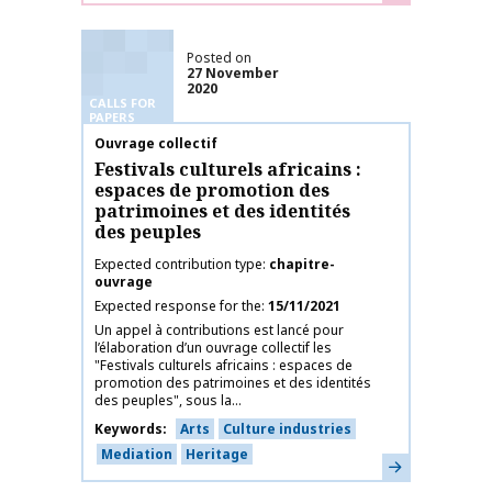
Posted on
27 November
2020
CALLS FOR
PAPERS
Publication name
Ouvrage collectif
Festivals culturels africains :
espaces de promotion des
patrimoines et des identités
des peuples
Expected contribution type
chapitre-
ouvrage
Expected response for the
15/11/2021
Un appel à contributions est lancé pour
l’élaboration d’un ouvrage collectif les
"Festivals culturels africains : espaces de
promotion des patrimoines et des identités
des peuples", sous la...
Keywords
Arts
Culture industries
Mediation
Heritage
Learn more