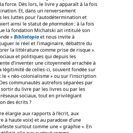
 force. Dès lors, le livre y apparaît à la fois
mination. Et, dans un renversement
es les luttes pour l’autodétermination et
uiert ainsi le statut de
pharmakon
; à la fois
e la fondation Michalski ait intitulé son
monde »
Bibliotopia
et nous invite à
uguer le réel et l’imaginaire, débattre du
brer la littérature comme prise de risque ».
ciaux et politiques qui depuis les
tente d’inventer une citoyenneté arrachée à
 légitimité de celles-ci, souvent fondée sur
t le « néo-colonialisme » ou sur l’inscription
n. Des communautés autrefois séparées par
rtir du livre par les livres ou par les
réseaux sociaux, tout en privilégiant
on des écrits ?
re élargie aux rapports à l’écrit, aux
re à haute voix) et au paradoxe d’une
nifeste surtout comme une « graphie ». En
 définit-elle pas surtout comme