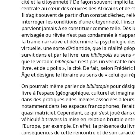
cité et la citoyenneté ? De façon souvent implicite
centrale au cœur des œuvres des Africains et de ce
Il s’agit souvent de partir d’un constat d’échec, r
interroger les conditions d’une citoyenneté, l’ins
parvient jamais à se constituer comme telle. Dès l
envisagée ou rêvée n’est pas condamnée à n’appara
la trame narrative et détermine la psychologie des 
virtuelle, une sorte d’Atlantide, que la réalité gé
survit dans et par le livre, une
bibliopolis
au sens «
que le vocable
bibliopolis
n’est pas un vérirable né
livre, et de « polis », la cité. De fait, selon Frédé
Âge et désigne le libraire au sens de « celui qui ré
On pourrait même parler de
bibliotopie
pour désign
livre à l’espace (géographique, culturel et imaginai
dans des pratiques elles-mêmes associées à leurs e
notamment dans les espaces francophones, ferait 
quasi matriciel. Cependant, ce qui s’est joué dans 
véhiculé à travers la mise en relation brutale ent
l’Europe, par exemple. En effet, la présence du liv
conséquences de cette rencontre et de son caractè