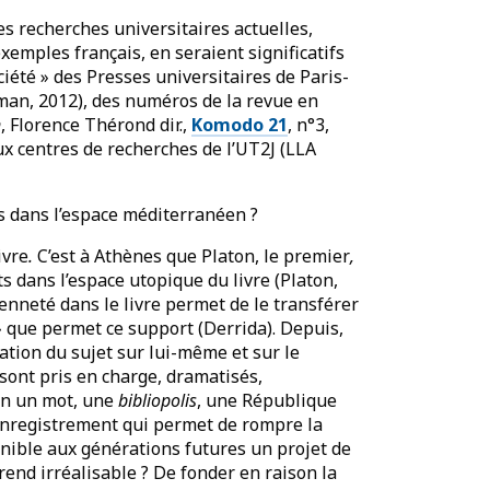
s recherches universitaires actuelles,
xemples français, en seraient significatifs
ciété » des Presses universitaires de Paris-
eman, 2012), des numéros de la revue en
n
, Florence Thérond dir.,
Komodo 21
, n°3,
ux centres de recherches de l’UT2J (LLA
es dans l’espace méditerranéen ?
ivre
.
C’est à Athènes que Platon, le premier
,
ts dans l’espace utopique du livre (Platon,
oyenneté dans le livre permet de le transférer
» que permet ce support (Derrida). Depuis,
tation du sujet sur lui-même et sur le
 sont pris en charge, dramatisés,
 En un mot, une
bibliopolis
, une République
 d’enregistrement qui permet de rompre la
onible aux générations futures un projet de
rend irréalisable ? De fonder en raison la