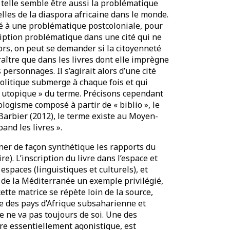
, telle semble être aussi la problématique
lles de la diaspora africaine dans le monde.
elié à une problématique postcoloniale, pour
cription problématique dans une cité qui ne
ors, on peut se demander si la citoyenneté
ître que dans les livres dont elle imprègne
personnages. Il s’agirait alors d’une cité
opolitique submerge à chaque fois et qui
 utopique » du terme. Précisons cependant
ologisme composé à partir de « biblio », le
ric Barbier (2012), le terme existe au Moyen-
pand les livres ».
er de façon synthétique les rapports du
re). L’inscription du livre dans l’espace et
spaces (linguistiques et culturels), et
de la Méditerranée un exemple privilégié,
cette matrice se répète loin de la source,
re des pays d’Afrique subsaharienne et
re ne va pas toujours de soi. Une des
re essentiellement agonistique, est