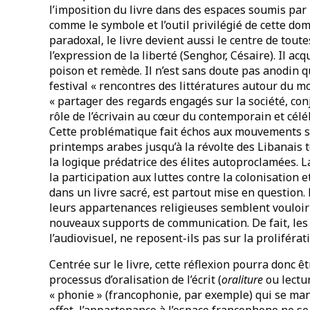
l’imposition du livre dans des espaces soumis par la
comme le symbole et l’outil privilégié de cette do
paradoxal, le livre devient aussi le centre de tout
l’expression de la liberté (Senghor, Césaire). Il acq
poison et remède. Il n’est sans doute pas anodin qu
festival « rencontres des littératures autour du 
« partager des regards engagés sur la société, conj
rôle de l’écrivain au cœur du contemporain et célé
Cette problématique fait échos aux mouvements so
printemps arabes jusqu’à la révolte des Libanais 
la logique prédatrice des élites autoproclamées. La
la participation aux luttes contre la colonisation e
dans un livre sacré, est partout mise en questio
leurs appartenances religieuses semblent vouloir so
nouveaux supports de communication. De fait, les 
l’audiovisuel, ne reposent-ils pas sur la proliférati
Centrée sur le livre, cette réflexion pourra donc êt
processus d’oralisation de l’écrit (
oraliture
ou lectu
« phonie » (francophonie, par exemple) qui se ma
effet, l’appartenance à l’espace francophone ne se