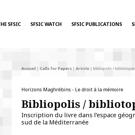
 DE LA COMMUNICATION
 l'Information & de la Communication
HE SFSIC
SFSIC WATCH
SFSIC PUBLICATIONS
S
Accueil
|
Calls for Papers
|
Article
|
Bibliopolis / bibliotopie
Horizons Maghrébins - Le droit à la mémoire
Bibliopolis / biblioto
Inscription du livre dans l’espace géog
sud de la Méditerranée