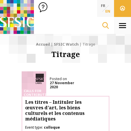
SFSIC Société Française des Sciences de l'Information & de 
Société Française des Sciences de l'In
FR
EN
Men
Accueil
|
SFSIC Watch
|
Titrage
Titrage
SFSIC labelled
Posted on
27 November
2020
CALLS FOR
CONTRIBUTIONS
Les titres – Intituler les
œuvres d’art, les biens
culturels et les contenus
médiatiques
Event type
colloque