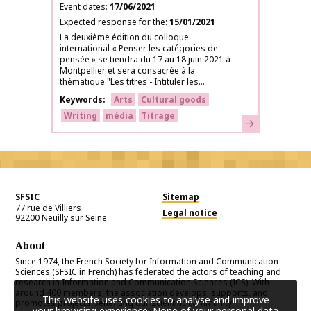
Event dates
17/06/2021
Expected response for the
15/01/2021
La deuxième édition du colloque
international « Penser les catégories de
pensée » se tiendra du 17 au 18 juin 2021 à
Montpellier et sera consacrée à la
thématique "Les titres - Intituler les...
Keywords
Arts
Cultural goods
Writing
média
Titrage
Learn more
SFSIC
Sitemap
77 rue de Villiers
Legal notice
92200
Neuilly sur Seine
About
Since 1974, the French Society for Information and Communication
Sciences (SFSIC in French) has federated the actors of teaching and
research in Information and Communication Sciences (ICS). With
around 400 members, the association develops, supports, and
This website uses cookies to analyse and improve
promotes projects benefiting our scientific community.
your browsing experience. None of your personal data