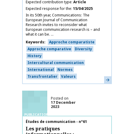
Expected contribution type
Article
Expected response for the
15/04/2025
In its 50th year, Communications: The
European Journal of Communication
Research invites to reconsider what
European communication research is – and
what it can be. ...
Keywords
Approche comparatiste
Approche comparative
Diversity
History
Intercultural communication
International
Normes
Transfrontalier
Valeurs
Learn more
Posted on
17 December
2023
PUBLICATIONS
Publication name
Études de communication - n°61
Les pratiques