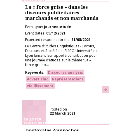
La « force grise » dans les
discours publicitaires
marchands et non marchands
Event type
journee-etude
Event dates
09/12/2021
Expected response for the
31/05/2021
Le Centre d’Études Linguistiques–Corpus,
Discours et Sociétés et ELICO Université de
Lyon lancent leur appel à contribution pour
une journée d'études sur le thème "La «
force grise »...
Keywords
Discourse analysis
Advertising
Représentations
vieillissement
Learn more
Posted on
22 March 2021
CALLS FOR
CONTRIBUTIONS
Doctorales Approches