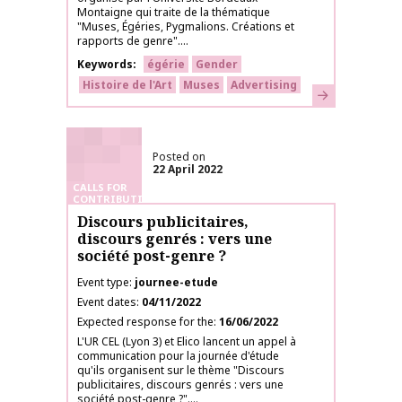
Montaigne qui traite de la thématique
"Muses, Égéries, Pygmalions. Créations et
rapports de genre"....
Keywords
égérie
Gender
Histoire de l'Art
Muses
Advertising
Learn more
Posted on
22 April 2022
CALLS FOR
CONTRIBUTIONS
Discours publicitaires,
discours genrés : vers une
société post-genre ?
Event type
journee-etude
Event dates
04/11/2022
Expected response for the
16/06/2022
L'UR CEL (Lyon 3) et Elico lancent un appel à
communication pour la journée d'étude
qu'ils organisent sur le thème "Discours
publicitaires, discours genrés : vers une
société post-genre ?"....