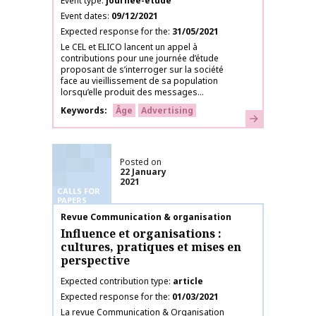
Event type
journee-etude
Event dates
09/12/2021
Expected response for the
31/05/2021
Le CEL et ELICO lancent un appel à
contributions pour une journée d’étude
proposant de s’interroger sur la société
face au vieillissement de sa population
lorsqu’elle produit des messages...
Keywords
Âge
Advertising
Learn more
Posted on
22 January
2021
CALLS FOR
PAPERS
Publication name
Revue Communication & organisation
Influence et organisations :
cultures, pratiques et mises en
perspective
Expected contribution type
article
Expected response for the
01/03/2021
La revue Communication & Organisation