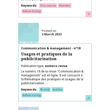
Keywords
Discourse
Gender
Advertising
Learn more
Posted on
2 March 2022
PUBLICATIONS
Publication name
Communication & management - n°18
Usages et pratiques de la
publicitarisation
Publication type
numero-revue
Le numéro 18 de la revue "Communication &
management" est en ligne. Il est consacré à
la thématique des pratiques et usages de la
publicitarisation. ...
Keywords
Brand
média
Advertising
Learn more