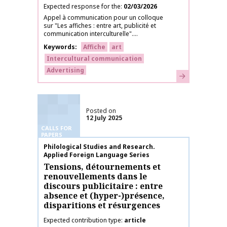
Expected response for the
02/03/2026
Appel à communication pour un colloque
sur "Les affiches : entre art, publicité et
communication interculturelle"....
Keywords
Affiche
art
Intercultural communication
Advertising
Learn more
Posted on
12 July 2025
CALLS FOR
PAPERS
Publication name
Philological Studies and Research.
Applied Foreign Language Series
Tensions, détournements et
renouvellements dans le
discours publicitaire : entre
absence et (hyper-)présence,
disparitions et résurgences
Expected contribution type
article