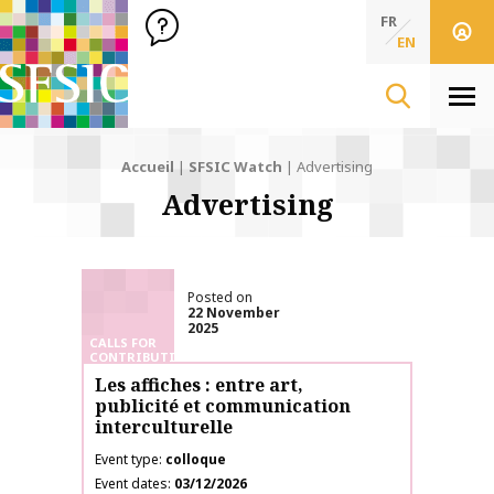
SFSIC Société Française des Sciences de l'Information & de 
Société Française des Sciences de l'In
FR
EN
Men
Accueil
|
SFSIC Watch
|
Advertising
Advertising
Posted on
22 November
2025
CALLS FOR
CONTRIBUTIONS
Les affiches : entre art,
publicité et communication
interculturelle
Event type
colloque
Event dates
03/12/2026