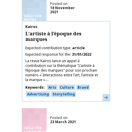
Posted on
18 November
2021
CALLS FOR
PAPERS
Publication name
Kairos
L’artiste à l’époque des
marques
Expected contribution type
article
Expected response for the
31/01/2022
La revue Kairos lance un appel à
contribution sur la thématique "L’artiste à
l’époque des marques" pour son prochain
numéro « Interactions entre l’art, l’artiste et
la marque »....
Keywords
Arts
Culture
Brand
Advertising
Storytelling
Learn more
Posted on
23 March 2021
CALLS FOR
CONTRIBUTIONS