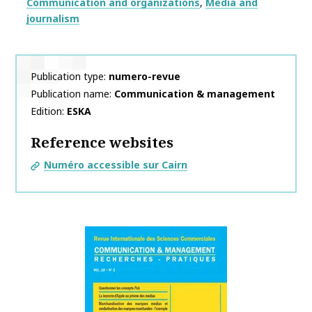
Thématiques
Communication and organizations
Media and
journalism
Publication type
numero-revue
Publication name
Communication & management
Edition
ESKA
Reference websites
Numéro accessible sur Cairn