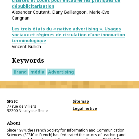
chartes et codes pour encadrer les pratiques de
dépublicitarisation
Alexander Coutant, Dany Baillargeon, Marie-Eve
Carignan
Les trois états du « native advertising ». Usages
sociaux et régimes de circulation d’une innovation
terminologique
Vincent Bullich
Keywords
Brand
média
Advertising
SFSIC
Sitemap
77 rue de Villiers
Legal notice
92200
Neuilly sur Seine
About
Since 1974, the French Society for Information and Communication
Sciences (SFSIC in French) has federated the actors of teaching and