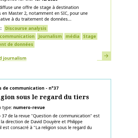
iffuse une offre de stage à destination
ts en Master 2, notamment en SIC, pour une
lative à du traitement de données....
s
Discourse analysis
l communication
Journalism
média
Stage
ent de données
Learn more
d journalism
on name
s de communication - n°37
igion sous le regard du tiers
n type
numero-revue
 37 de la revue "Question de communication" est
 la direction de David Douyère et Philippe
il est consacré à "La religion sous le regard du