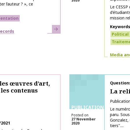
2020
r l’auteur ? », ce
Le CESSP d
d'étudian
mission re
entation
Keyword
Learn more
records
Politica
Traitem
Themes
Media an
 les œuvres d’art,
Publicati
Question
 les contenus
La rel
Publicatio
PUBLICATIONS
Le numéro
paru. Sous
Posted on
27 November
Gonzalez, 
/2021
2020
tiers"....