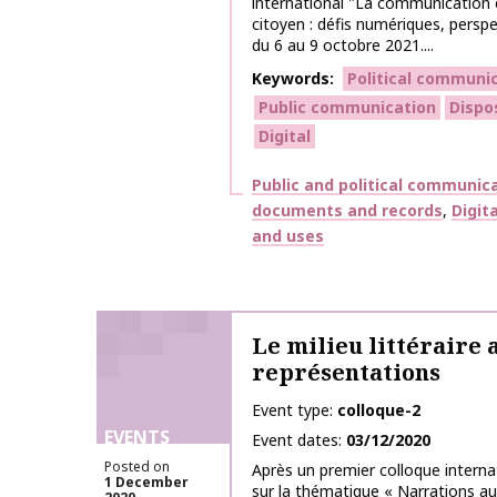
international "La communication éc
citoyen : défis numériques, persp
du 6 au 9 octobre 2021....
Keywords
Political communi
Public communication
Dispos
Digital
Themes
Public and political communic
documents and records
Digit
and uses
Le milieu littéraire 
représentations
Event type
colloque-2
EVENTS
Event dates
03/12/2020
Posted on
Après un premier colloque interna
1 December
sur la thématique « Narrations au