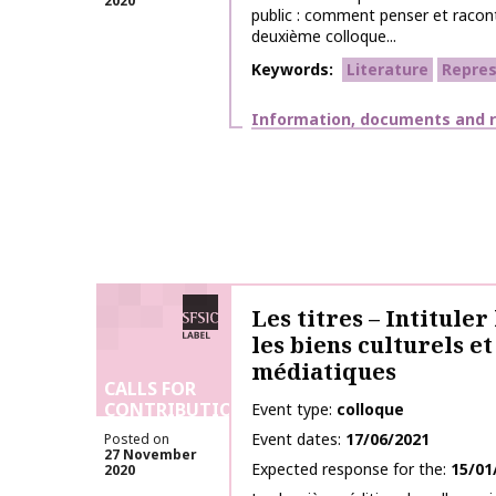
2020
public : comment penser et raconte
deuxième colloque...
Keywords
Literature
Repres
Themes
Information, documents and 
SFSIC labelled
Les titres – Intituler
les biens culturels et
médiatiques
CALLS FOR
CONTRIBUTIONS
Event type
colloque
Event dates
17/06/2021
Posted on
27 November
Expected response for the
15/01
2020