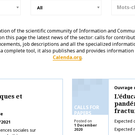
Keywords
ation of the scientific community of Information and Commun
n this page the latest news of the sector: calls for contribu
ements, job descriptions and all the specialized informati
a complete tool, it also publishes and provides information
Calenda.org
.
Publicati
Ouvrage c
ques et
L’éduc
pandém
CALLS FOR
fract
PAPERS
le
Expected c
Posted on
/2021
1 December
Expected 
2020
ences sociales sur