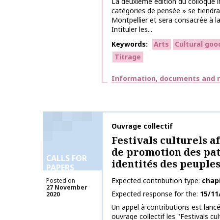
La deuxième édition du colloque i
catégories de pensée » se tiendra
Montpellier et sera consacrée à la
Intituler les...
Keywords
Arts
Cultural goo
Titrage
Themes
Information, documents and 
Publication name
Ouvrage collectif
Festivals culturels af
de promotion des pat
CALLS FOR
identités des peuple
PAPERS
Expected contribution type
chap
Posted on
27 November
Expected response for the
15/11
2020
Un appel à contributions est lancé
ouvrage collectif les "Festivals cul