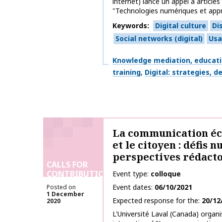
internet) lance un appel à articles
"Technologies numériques et appre
Keywords
Digital culture
Di
Social networks (digital)
Usa
Themes
Knowledge mediation, educat
training
Digital: strategies, 
La communication écr
et le citoyen : défis 
perspectives rédact
CALLS FOR
CONTRIBUTIONS
Event type
colloque
Event dates
06/10/2021
Posted on
1 December
Expected response for the
20/12
2020
L'Université Laval (Canada) organ