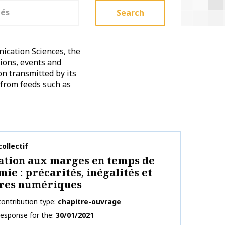
Search
ication Sciences, the
tions, events and
on transmitted by its
 from feeds such as
on name
ollectif
ation aux marges en temps de
ie : précarités, inégalités et
ures numériques
ontribution type
chapitre-ouvrage
response for the
30/01/2021