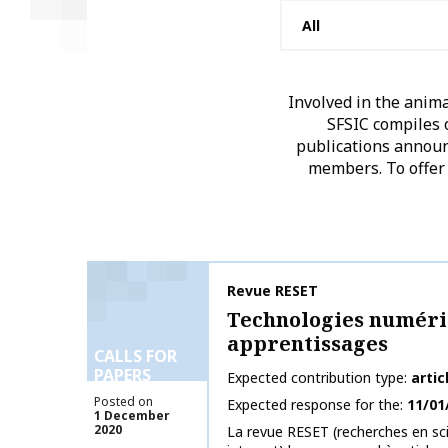
Involved in the anim
SFSIC compiles o
publications announc
members. To offer 
Publication name
Revue RESET
Technologies numéri
apprentissages
CALLS FOR
PAPERS
Expected contribution type
artic
Posted on
Expected response for the
11/01
1 December
2020
La revue RESET (recherches en sci