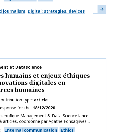
Learn more
d journalism
Digital: strategies, devices
on name
nt et Datascience
s humains et enjeux éthiques
novations digitales en
urces humaines
ontribution type
article
response for the
18/12/2020
scientifique Management & Data Science lance
à articles, coordonné par Agathe Fonsagrives....
s
Internal communication
Ethics