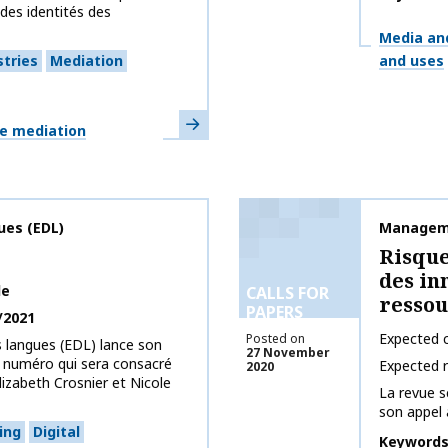
des identités des
Themes
Media an
stries
Mediation
and uses
Learn more
ge mediation
ues (EDL)
Publicati
Manageme
Risque
des in
le
CALLS FOR
resso
PAPERS
/2021
Expected c
Posted on
s langues (EDL) lance son
27 November
n numéro qui sera consacré
Expected 
2020
lizabeth Crosnier et Nicole
La revue 
son appel 
ing
Digital
Keyword