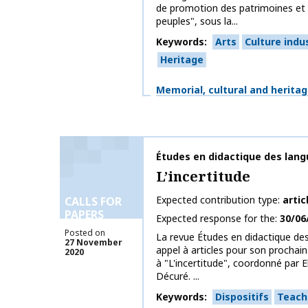
de promotion des patrimoines et 
peuples", sous la...
Keywords
Arts
Culture indu
Heritage
Themes
Memorial, cultural and herita
Publication name
Études en didactique des lang
L’incertitude
Expected contribution type
artic
CALLS FOR
PAPERS
Expected response for the
30/06
Posted on
La revue Études en didactique de
27 November
appel à articles pour son prochai
2020
à "L'incertitude", coordonné par E
Décuré. ...
Keywords
Dispositifs
Teach