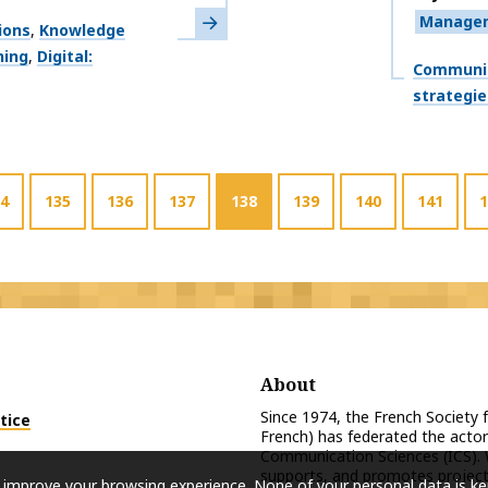
Learn more
Manage
ions
Knowledge
ning
Digital:
Themes
Communic
strategie
4
135
136
137
138
139
140
141
1
About
Since 1974, the French Society
tice
French) has federated the actor
Communication Sciences (ICS). 
supports, and promotes projects
 improve your browsing experience. None of your personal data is ke