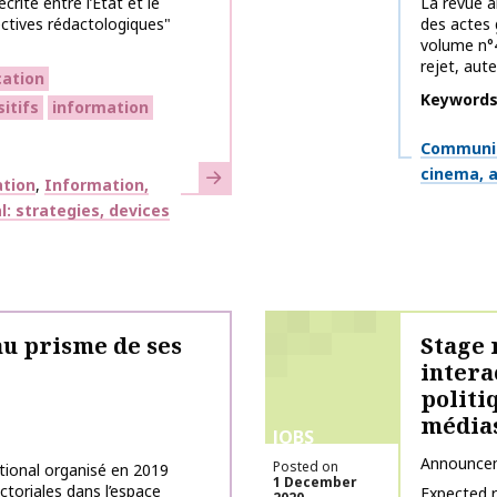
rite entre l’État et le
La revue 
ectives rédactologiques"
des actes 
volume n°4
rejet, auteu
cation
Keyword
itifs
information
Themes
Communic
Learn more
cinema, a
ation
Information,
al: strategies, devices
au prisme de ses
Stage 
intera
politi
médias
JOBS
Announce
Posted on
tional organisé en 2019
1 December
ctoriales dans l’espace
Expected 