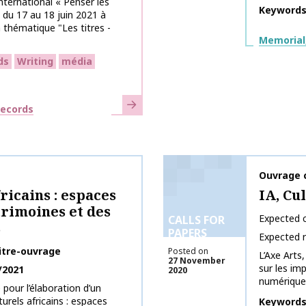
nternational « Penser les
Keyword
 du 17 au 18 juin 2021 à
 thématique "Les titres -
Themes
Memorial,
ds
Writing
média
Learn more
records
Publicati
Ouvrage c
ricains : espaces
IA, Cu
rimoines et des
Expected c
CALLS FOR
s
PAPERS
Expected 
itre-ouvrage
Posted on
L’Axe Arts,
27 November
sur les imp
/2021
2020
numérique 
 pour l’élaboration d’un
turels africains : espaces
Keyword