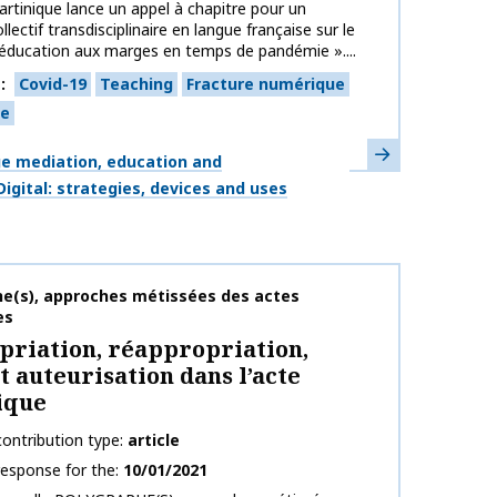
rtinique lance un appel à chapitre pour un
lectif transdisciplinaire en langue française sur le
éducation aux marges en temps de pandémie »....
s
Covid-19
Teaching
Fracture numérique
e
Learn more
e mediation, education and
Digital: strategies, devices and uses
on name
he(s), approches métissées des actes
es
riation, réappropriation,
et auteurisation dans l’acte
ique
ontribution type
article
response for the
10/01/2021