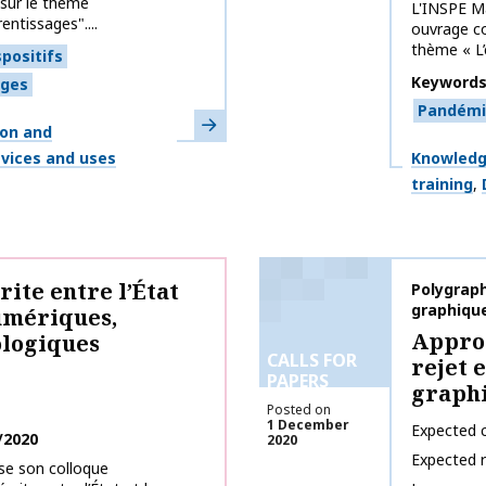
 sur le thème
L'INSPE Ma
ntissages"....
ouvrage col
thème « L’
spositifs
Keyword
ges
Pandémi
Learn more
ion and
Themes
devices and uses
Knowledg
training
ite entre l’État
Publicati
Polygrap
graphiqu
numériques,
Approp
ologiques
CALLS FOR
rejet 
PAPERS
graph
Posted on
1 December
Expected c
/2020
2020
Expected 
ise son colloque