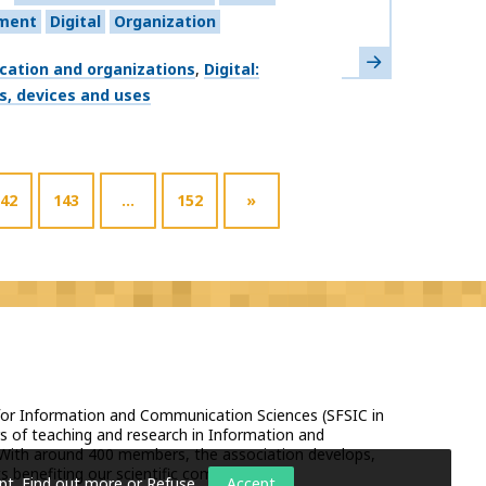
ment
Digital
Organization
Learn more
ation and organizations
Digital:
s, devices and uses
42
143
…
152
»
 for Information and Communication Sciences (SFSIC in
s of teaching and research in Information and
With around 400 members, the association develops,
 benefiting our scientific community.
pt.
Find out more or Refuse
.
Accept