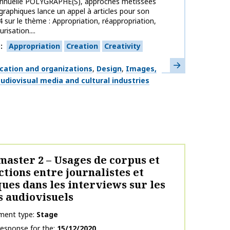
annuelle POLYGRAPHE(S), approches métissées
graphiques lance un appel à articles pour son
 sur le thème : Appropriation, réappropriation,
risation....
s
Appropriation
Creation
Creativity
Learn more
ation and organizations
Design
Images,
udiovisual media and cultural industries
master 2 – Usages de corpus et
ctions entre journalistes et
ques dans les interviews sur les
 audiovisuels
ment type
Stage
response for the
15/12/2020