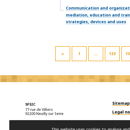
Themes
Communication and organizat
mediation, education and trai
strategies, devices and uses
«
1
…
133
13
Sitemap
SFSIC
77 rue de Villiers
Legal no
92200
Neuilly sur Seine
This website uses cookies to analyse and