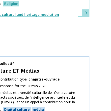
s
Religion
Learn more
 cultural and heritage mediation
on name
ollectif
lture ET Médias
ontribution type
chapitre-ouvrage
response for the
09/12/2020
 médias et diversité culturelle de l’Observatoire
acts sociétaux de l’intelligence artificielle et du
(OBVIA), lance un appel à contribution pour la...
s
Digital culture
média