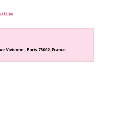
ustries
rue Vivienne
,
Paris
75002
,
France