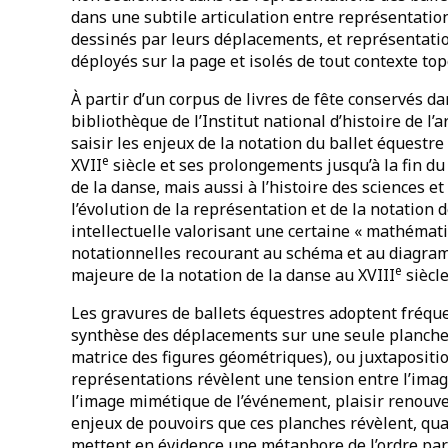
dans une subtile articulation entre représentation
dessinés par leurs déplacements, et représentatio
déployés sur la page et isolés de tout contexte to
À partir d’un corpus de livres de fête conservés da
bibliothèque de l’Institut national d’histoire de l’
saisir les enjeux de la notation du ballet équestr
e
XVII
siècle et ses prolongements jusqu’à la fin du 
de la danse, mais aussi à l’histoire des sciences e
l’évolution de la représentation et de la notation 
intellectuelle valorisant une certaine « mathémati
notationnelles recourant au schéma et au diagram
e
majeure de la notation de la danse au XVIII
siècle
Les gravures de ballets équestres adoptent fréq
synthèse des déplacements sur une seule planche
matrice des figures géométriques), ou juxtapositio
représentations révèlent une tension entre l’imag
l’image mimétique de l’événement, plaisir renouvel
enjeux de pouvoirs que ces planches révèlent, qua
mettent en évidence une métaphore de l’ordre parf