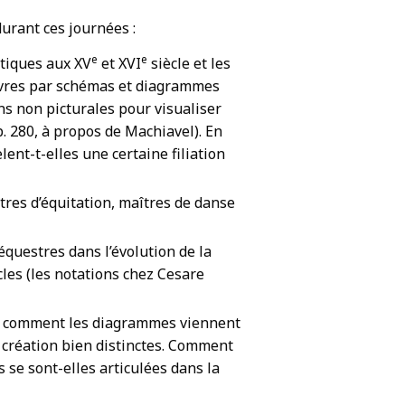
urant ces journées :
e
e
ntiques aux XV
et XVI
siècle et les
vres par schémas et diagrammes
ns non picturales pour visualiser
p. 280, à propos de Machiavel). En
lent-t-elles une certaine filiation
tres d’équitation, maîtres de danse
 équestres dans l’évolution de la
cles (les notations chez Cesare
 et comment les diagrammes viennent
 création bien distinctes. Comment
s se sont-elles articulées dans la