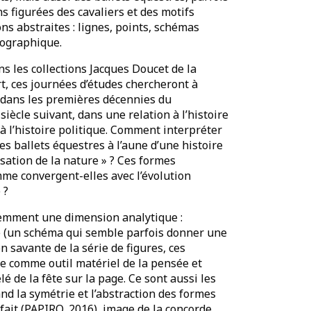
s figurées des cavaliers et des motifs
ns abstraites : lignes, points, schémas
pographique.
ns les collections Jacques Doucet de la
art, ces journées d’études chercheront à
e dans les premières décennies du
siècle suivant, dans une relation à l’histoire
t à l’histoire politique. Comment interpréter
des ballets équestres à l’aune d’une histoire
sation de la nature » ? Ces formes
me convergent-elles avec l’évolution
 ?
uemment une dimension analytique :
 (un schéma qui semble parfois donner une
n savante de la série de figures, ces
e comme outil matériel de la pensée et
é de la fête sur la page. Ce sont aussi les
nd la symétrie et l’abstraction des formes
ait (PAPIRO, 2016), image de la concorde