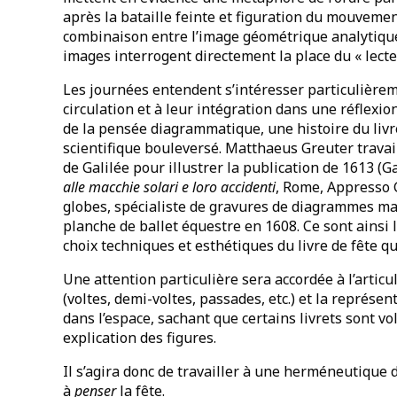
après la bataille feinte et figuration du mouveme
combinaison entre l’image géométrique analytique
images interrogent directement la place du « lect
Les journées entendent s’intéresser particulièrem
circulation et à leur intégration dans une réflexio
de la pensée diagrammatique, une histoire du livr
scientifique bouleversé. Matthaeus Greuter travail
de Galilée pour illustrer la publication de 1613 (Ga
alle macchie solari e loro accidenti
, Rome, Appresso 
globes, spécialiste de gravures de diagrammes ma
planche de ballet équestre en 1608. Ce sont ainsi l
choix techniques et esthétiques du livre de fête q
Une attention particulière sera accordée à l’articu
(voltes, demi-voltes, passades, etc.) et la représe
dans l’espace, sachant que certains livrets sont 
explication des figures.
Il s’agira donc de travailler à une herméneutique
à
penser
la fête.