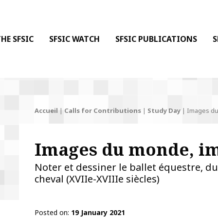
 DE LA COMMUNICATION
 l'Information & de la Communication
HE SFSIC
SFSIC WATCH
SFSIC PUBLICATIONS
S
Accueil
|
Calls for Contributions
|
Study Day
|
Images du
Images du monde, im
Noter et dessiner le ballet équestre, d
cheval (XVIIe-XVIIIe siècles)
Posted on
19 January 2021