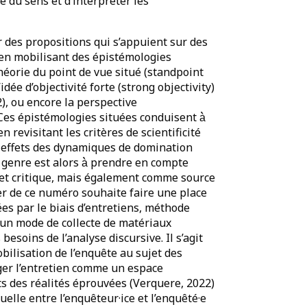
 du sens et d’interpréter les
llir des propositions qui s’appuient sur des
en mobilisant des épistémologies
héorie du point de vue situé (standpoint
ée d’objectivité forte (strong objectivity)
), ou encore la perspective
Ces épistémologies situées conduisent à̀
revisitant les critères de scientificité
des effets des dynamiques de
domination
e genre est alors à̀ prendre en compte
t critique, mais également comme source
r de ce numéro souhaite faire une place
es par le biais d’entretiens, méthode
un mode de collecte de matériaux
esoins de l’analyse discursive. Il s’agit
bilisation de l’enquête au sujet des
ager l’entretien comme un espace
s des réalités éprouvées (Verquere, 2022)
e entre l’enquêteur·ice et l’enquêté·e