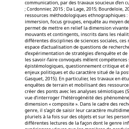
communication, par des travaux soucieux d’en cult
; Cordonnier, 2015 ; Da Lage, 2015; Bourdeloie,
ressources méthodologiques ethnographiques : o
immersion, focus groupes, enquête au moyen de 
permet de mettre en relief la dimension vivante 
mouvants et contingents, inscrits dans les réali
différentes disciplines de sciences sociales, ce
espace d’actualisation de questions de recherche
d’expérimentation de stratégies d’enquête et de re
les savoir-faire convoqués mêlent compétences 
épistémologiques, questionnement critique et e
enjeux politiques et du caractère situé de la po
Gasquet, 2015). En particulier, les travaux en é
enquêtes de terrain et mobilisant des ressource
créer des ponts avec les analyses sémiotiques (
vue d’interroger l’hétérogénéité des phénomè
dimension « composite ». Dans le cadre des rec
genre, il s’agit de saisir leur caractère multidi
pluriels à la fois sur des objets et sur les per
différentes lectures de la façon dont le genre i