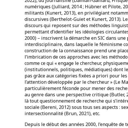
2022), du journalisme (Damian-Gaillard, Frisque e
numériques (Julliard, 2014 ; Hübner et Pilote, 2
militants (Kunert, 2013), en privilégiant notam
discursives (Berthelot-Guiet et Kunert, 2013). L
discours qui reposent sur des méthodes linguist
permettant d’identifier les idéologies circulante
2000) – inscrivent la démarche en SIC dans un
interdisciplinaire, dans laquelle le féminisme 
construction de la connaissance prend une place c
l’imbrication de ces approches avec les méthodo
comme ce qui « engage le chercheur, physiqueme
(institutionnels, politiques, médiatiques) dont 
pas grâce aux catégories fixées a priori pour le
l’attention développée par le chercheur » (Le Ma
particulièrement
féconde pour mener des recher
au genre dans une perspective critique (Butler,
là tout questionnement de recherche qui s’intére
sociale (Bereni, 2012) sous tous ses aspects : sexi
intersectionnalité (Brun, 2021), etc.
Depuis le début des années 2000, l’enquête de t