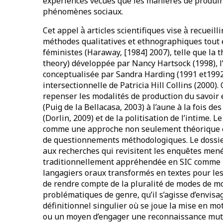
expériences vécues que les manières de produire
phénomènes sociaux.
Cet appel à̀ articles scientifiques vise à̀ recuei
méthodes qualitatives et ethnographiques tout 
féministes (Haraway, [1984] 2007), telle que la t
theory) développée par Nancy Hartsock (1998), l’id
conceptualisée par Sandra Harding (1991 et1992
intersectionnelle de Patricia Hill Collins (2000). 
repenser les modalités de production du savoir en 
(Puig de la Bellacasa, 2003) à l’aune à la fois 
(Dorlin, 2009) et de la politisation de l’intime. L
comme une approche non seulement théorique e
de questionnements méthodologiques. Le dossie
aux recherches qui revisitent les enquêtes mené
traditionnellement appréhendée en SIC comme 
langagiers oraux transformés en textes pour les b
de rendre compte de la pluralité de modes de mo
problématiques de genre, qu’il s’agisse d’envis
définitionnel singulier où se joue la mise en mot
ou un moyen d’engager une reconnaissance mutuell