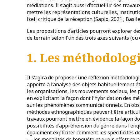
médiations. Il s’agit aussi d’accueillir des trav
mettre les représentations culturelles, instituti
l’œil critique de la réception (Sapio, 2021 ; Basi
Les propositions d’articles pourront explorer d
de terrain selon l’un des trois axes suivants (ou 
1. Les méthodolog
Il s’agira de proposer une réflexion méthodologi
apporte à l’analyse des objets habituellement ét
les organisations, les mouvements sociaux, les pr
en explicitant la façon dont l’hybridation des m
sur les phénomènes communicationnels. En ob
méthodes ethnographiques peuvent être articule
travaux pourront mettre en évidence la façon d
possibilités d’appréhension du genre dans l’enq
également expliciter comment les spécificités 
— les modalités de l’enquête et quels effets cela