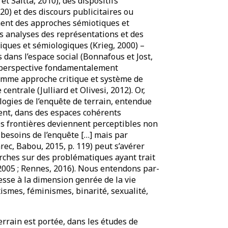
t Saitta, 2010), des dispositifs
020) et des discours publicitaires ou
ment des approches sémiotiques et
es analyses des représentations et des
iques et sémiologiques (Krieg, 2000) –
s dans l’espace social (Bonnafous et Jost,
e perspective fondamentalement
comme approche critique et système de
entrale (Julliard et Olivesi, 2012). Or,
logies de l’enquête de terrain, entendue
nt, dans des espaces cohérents
les frontières deviennent perceptibles non
s besoins de l’enquête […] mais par
rec, Babou, 2015, p. 119) peut s’avérer
ches sur des problématiques ayant trait
 2005 ; Rennes, 2016). Nous entendons par-
sse à la dimension genrée de la vie
smes, féminismes, binarité, sexualité,
errain est portée, dans les études de