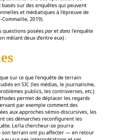
aux basés sur des enquêtes qui peuvent
onnelles et médiatiques à l’épreuve de
le-Commaille, 2019).
es questions posées
par
et
dans
l’enquête
en mêlant deux d’entre eux) :
ies
que sur ce que l’enquête de terrain
udiés en SIC (les médias, le journalisme,
oblèmes publics, les controverses, etc.)
éthodes permet de déplacer les regards
servant par exemple comment des
́es aux approches sémio-discursives, les
ont ces démarches reconfigurent les
uête. Le/la chercheur-se pourra
de son terrain ont pu affecter — en retour
 a eu sur ses interprétations et ses