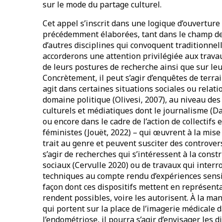
sur le mode du partage culturel.
Cet appel s’inscrit dans une logique d’ouverture 
précédemment élaborées, tant dans le champ d
d’autres disciplines qui convoquent traditionne
accorderons une attention privilégiée aux travaux
de leurs postures de recherche ainsi que sur leu
Concrètement, il peut s’agir d’enquêtes de terrai
agit dans certaines situations sociales ou relati
domaine politique (Olivesi, 2007), au niveau des
culturels et médiatiques dont le journalisme (D
ou encore dans le cadre de l’action de collectifs
féministes (Jouët, 2022) – qui œuvrent à la mis
trait au genre et peuvent susciter des controvers
s’agir de recherches qui s’intéressent à la co
sociaux (Cervulle 2020) ou de travaux qui interro
techniques au compte rendu d’expériences sensi
façon dont ces dispositifs mettent en représent
rendent possibles, voire les autorisent. À la ma
qui portent sur la place de l’imagerie médicale d
l’endométriose, il pourra s’agir d’envisager les