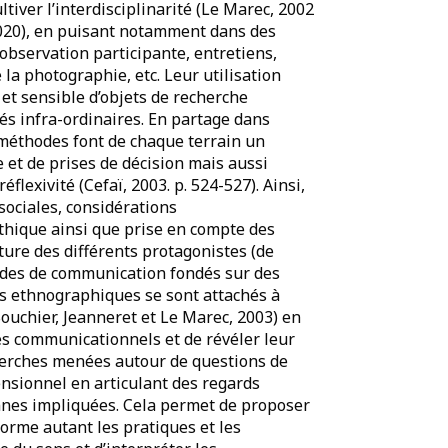
iver l’interdisciplinarité (Le Marec, 2002
 2020), en puisant notamment dans des
bservation participante, entretiens,
la photographie, etc. Leur utilisation
et sensible d’objets de recherche
tés infra-ordinaires. En partage dans
s méthodes font de chaque terrain un
 et de prises de décision mais aussi
́flexivité (Cefaï, 2003. p. 524-527). Ainsi,
sociales, considérations
́thique ainsi que prise en compte des
sture des différents protagonistes (de
tudes de communication fondés sur des
s ethnographiques se sont attachés à
Souchier, Jeanneret et Le Marec, 2003) en
nes communicationnels et de révéler leur
herches menées autour de questions de
mensionnel en articulant des regards
sonnes impliquées. Cela permet de proposer
nforme autant les pratiques et les