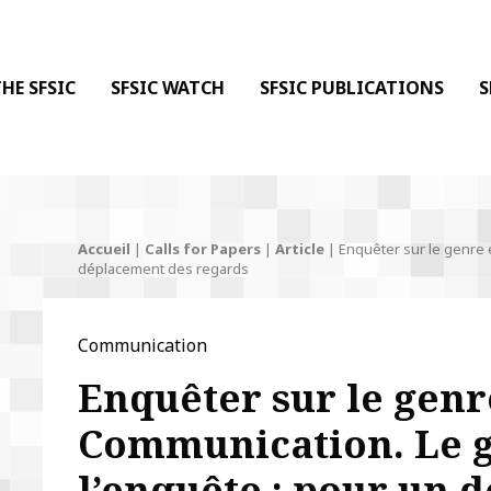
 DE LA COMMUNICATION
 l'Information & de la Communication
HE SFSIC
SFSIC WATCH
SFSIC PUBLICATIONS
S
Accueil
|
Calls for Papers
|
Article
|
Enquêter sur le genre 
déplacement des regards
Communication
Enquêter sur le genr
Communication. Le 
l’enquête : pour un 