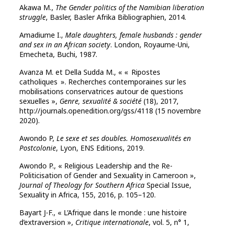
Akawa M.,
The Gender politics of the Namibian liberation
struggle
, Basler, Basler Afrika Bibliographien, 2014.
Amadiume I.,
Male daughters, female husbands : gender
and sex in an African society
. London, Royaume-Uni,
Emecheta, Buchi, 1987.
Avanza M. et Della Sudda M., « « Ripostes
catholiques ». Recherches contemporaines sur les
mobilisations conservatrices autour de questions
sexuelles »,
Genre, sexualité & société
(18), 2017,
http://journals.openedition.org/gss/4118 (15 novembre
2020).
Awondo P,
Le sexe et ses doubles. Homosexualités en
Postcolonie
, Lyon, ENS Editions, 2019.
Awondo P., « Religious Leadership and the Re-
Politicisation of Gender and Sexuality in Cameroon »,
Journal of Theology for Southern Africa
Special Issue,
Sexuality in Africa, 155, 2016, p. 105–120.
Bayart J-F., « L’Afrique dans le monde : une histoire
d’extraversion »,
Critique internationale
, vol. 5, n° 1,