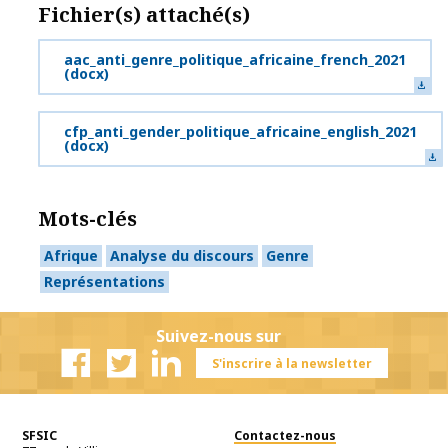
Fichier(s) attaché(s)
aac_anti_genre_politique_africaine_french_2021
(docx)
cfp_anti_gender_politique_africaine_english_2021
(docx)
Mots-clés
Afrique
Analyse du discours
Genre
Représentations
Suivez-nous sur
S'inscrire à la newsletter
Facebook
Twitter
Linkedin
SFSIC
Contactez-nous