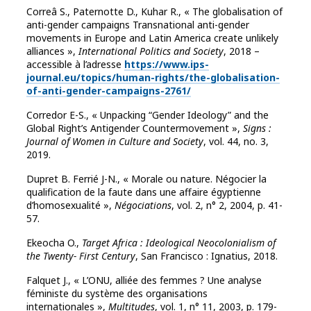
Correâ S., Paternotte D., Kuhar R., « The globalisation of
anti-gender campaigns Transnational anti-gender
movements in Europe and Latin America create unlikely
alliances »,
International Politics and Society
, 2018 –
accessible à l’adresse
https://www.ips-
journal.eu/topics/human-rights/the-globalisation-
of-anti-gender-campaigns-2761/
Corredor E-S., « Unpacking “Gender Ideology” and the
Global Right’s Antigender Countermovement »,
Signs :
Journal of Women in Culture and Society
, vol. 44, no. 3,
2019.
Dupret B. Ferrié J-N., « Morale ou nature. Négocier la
qualification de la faute dans une affaire égyptienne
d’homosexualité »,
Négociations
, vol. 2, n° 2, 2004, p. 41-
57.
Ekeocha O.,
Target Africa : Ideological Neocolonialism of
the Twenty- First Century
, San Francisco : Ignatius, 2018.
Falquet J., « L’ONU, alliée des femmes ? Une analyse
féministe du système des organisations
internationales »,
Multitudes
, vol. 1, n° 11, 2003, p. 179-