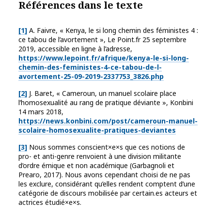
Références dans le texte
[1]
A. Faivre, « Kenya, le si long chemin des féministes 4 :
ce tabou de l’avortement », Le Point.fr 25 septembre
2019, accessible en ligne à l’adresse,
https://www.lepoint.fr/afrique/kenya-le-si-long-
chemin-des-feministes-4-ce-tabou-de-l-
avortement-25-09-2019-2337753_3826.php
[2]
J. Baret, « Cameroun, un manuel scolaire place
l’homosexualité au rang de pratique déviante », Konbini
14 mars 2018,
https://news.konbini.com/post/cameroun-manuel-
scolaire-homosexualite-pratiques-deviantes
[3]
Nous sommes conscient×e×s que ces notions de
pro- et anti-genre renvoient à une division militante
d’ordre émique et non académique (Garbagnoli et
Prearo, 2017). Nous avons cependant choisi de ne pas
les exclure, considérant qu’elles rendent comptent d’une
catégorie de discours mobilisée par certain.es acteurs et
actrices étudié×e×s.