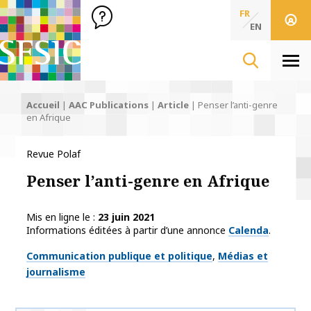
SFSIC Société Française des Sciences de l'Information & de 
Société Française des Sciences
FR
de l'Information
EN
& de la Communication
Men
Accueil
|
AAC Publications
|
Article
|
Penser l’anti-genre
en Afrique
Revue Polaf
Penser l’anti-genre en Afrique
Mis en ligne le
23 juin 2021
Informations éditées à partir d’une annonce
Calenda
.
Thématiques
Communication publique et politique
Médias et
journalisme