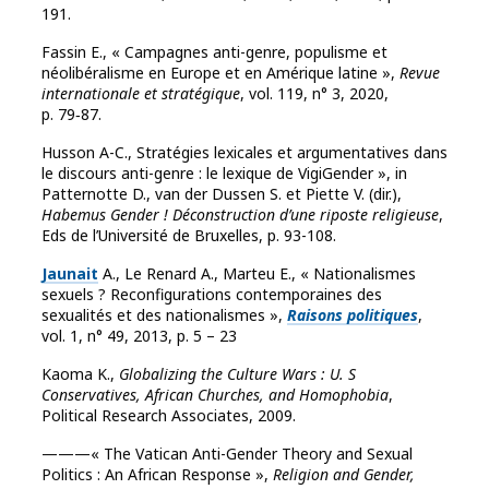
191.
Fassin E., « Campagnes anti-genre, populisme et
néolibéralisme en Europe et en Amérique latine »,
Revue
internationale et stratégique
, vol. 119, n° 3, 2020,
p. 79‑87.
Husson A-C., Stratégies lexicales et argumentatives dans
le discours anti-genre : le lexique de VigiGender », in
Patternotte D., van der Dussen S. et Piette V. (dir.),
Habemus Gender ! Déconstruction d’une riposte religieuse
,
Eds de l’Université de Bruxelles, p. 93-108.
Jaunait
A., Le Renard A., Marteu E., « Nationalismes
sexuels ? Reconfigurations contemporaines des
sexualités et des nationalismes »,
Raisons politiques
,
vol. 1, n° 49, 2013, p. 5 – 23
Kaoma K.,
Globalizing the Culture Wars : U. S
Conservatives, African Churches, and Homophobia
,
Political Research Associates, 2009.
———« The Vatican Anti-Gender Theory and Sexual
Politics : An African Response »,
Religion and Gender,