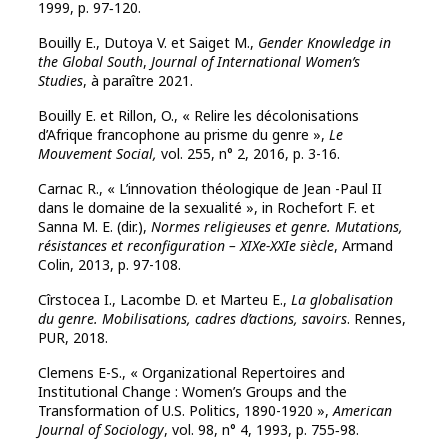
1999, p. 97‑120.
Bouilly E., Dutoya V. et Saiget M.,
Gender Knowledge in
the Global South
,
Journal of International Women’s
Studies
, à paraître 2021.
Bouilly E. et Rillon, O., « Relire les décolonisations
d’Afrique francophone au prisme du genre »,
Le
Mouvement Social,
vol. 255, n° 2, 2016, p. 3-16.
Carnac R., « L’innovation théologique de Jean -Paul II
dans le domaine de la sexualité », in Rochefort F. et
Sanna M. E. (dir.),
Normes religieuses et genre. Mutations,
résistances et reconfiguration – XIXe-XXIe siècle
, Armand
Colin, 2013, p. 97-108.
Cîrstocea I., Lacombe D. et Marteu E.,
La globalisation
du genre. Mobilisations, cadres d’actions, savoirs
. Rennes,
PUR, 2018.
Clemens E-S., « Organizational Repertoires and
Institutional Change : Women’s Groups and the
Transformation of U.S. Politics, 1890-1920 »,
American
Journal of Sociology
, vol. 98, n° 4, 1993, p. 755‑98.