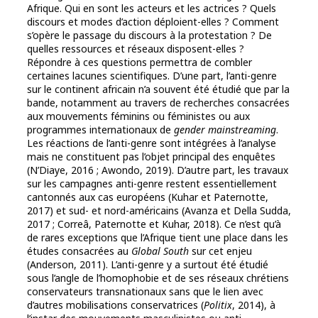
Afrique. Qui en sont les acteurs et les actrices ? Quels
discours et modes d’action déploient-elles ? Comment
s’opère le passage du discours à la protestation ? De
quelles ressources et réseaux disposent-elles ?
Répondre à ces questions permettra de combler
certaines lacunes scientifiques. D’une part, l’anti-genre
sur le continent africain n’a souvent été étudié que par la
bande, notamment au travers de recherches consacrées
aux mouvements féminins ou féministes ou aux
programmes internationaux de
gender mainstreaming
.
Les réactions de l’anti-genre sont intégrées à l’analyse
mais ne constituent pas l’objet principal des enquêtes
(N’Diaye, 2016 ; Awondo, 2019). D’autre part, les travaux
sur les campagnes anti-genre restent essentiellement
cantonnés aux cas européens (Kuhar et Paternotte,
2017) et sud- et nord-américains (Avanza et Della Sudda,
2017 ; Correâ, Paternotte et Kuhar, 2018). Ce n’est qu’à
de rares exceptions que l’Afrique tient une place dans les
études consacrées au
Global
South
sur cet enjeu
(Anderson, 2011). L’anti-genre y a surtout été étudié
sous l’angle de l’homophobie et de ses réseaux chrétiens
conservateurs transnationaux sans que le lien avec
d’autres mobilisations conservatrices (
Politix
, 2014), à