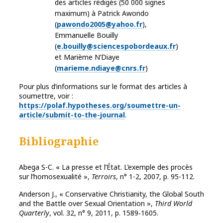
des articles rédigés (50 000 signes
maximum) à Patrick Awondo
(
pawondo2005@yahoo.fr
),
Emmanuelle Bouilly
(
e.bouilly@sciencespobordeaux.fr
)
et Marième N’Diaye
(
marieme.ndiaye@cnrs.fr
)
Pour plus d’informations sur le format des articles à
soumettre, voir :
https://polaf.hypotheses.org/soumettre-un-
article/submit-to-the-journal
.
Bibliographie
Abega S-C. « La presse et l’État. L’exemple des procès
sur l’homosexualité »,
Terroirs
, n° 1-2, 2007, p. 95-112.
Anderson J., « Conservative Christianity, the Global South
and the Battle over Sexual Orientation »,
Third World
Quarterly
, vol. 32, n° 9, 2011, p. 1589‑1605.