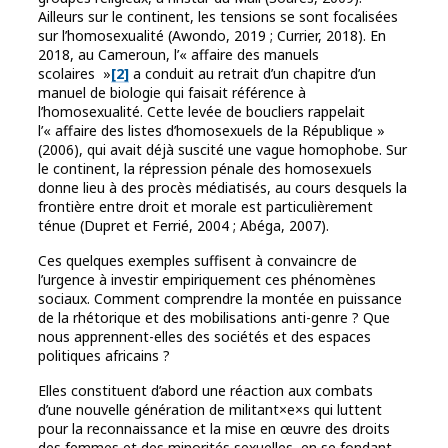
Ailleurs sur le continent, les tensions se sont focalisées
sur l’homosexualité (Awondo, 2019 ; Currier, 2018). En
2018, au Cameroun, l’« affaire des manuels
scolaires
»
[2]
a conduit au retrait d’un chapitre d’un
manuel de biologie qui faisait référence à
l’homosexualité. Cette levée de boucliers rappelait
l’« affaire des listes d’homosexuels de la République »
(2006), qui avait déjà suscité une vague homophobe. Sur
le continent, la répression pénale des homosexuels
donne lieu à des procès médiatisés, au cours desquels la
frontière entre droit et morale est particulièrement
ténue (Dupret et Ferrié, 2004 ; Abéga, 2007).
Ces quelques exemples suffisent à convaincre de
l’urgence à investir empiriquement ces phénomènes
sociaux. Comment comprendre la montée en puissance
de la rhétorique et des mobilisations anti-genre ? Que
nous apprennent-elles des sociétés et des espaces
politiques africains ?
Elles constituent d’abord une réaction aux combats
d’une nouvelle génération de militant×e×s qui luttent
pour la reconnaissance et la mise en œuvre des droits
des femmes et des minorités sexuelles, en se fondant