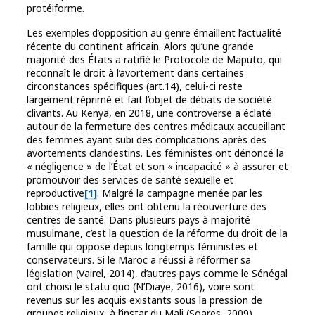
protéiforme.
Les exemples d’opposition au genre émaillent l’actualité
récente du continent africain. Alors qu’une grande
majorité des États a ratifié le Protocole de Maputo, qui
reconnaît le droit à l’avortement dans certaines
circonstances spécifiques (art.14), celui-ci reste
largement réprimé et fait l’objet de débats de société
clivants. Au Kenya, en 2018, une controverse a éclaté
autour de la fermeture des centres médicaux accueillant
des femmes ayant subi des complications après des
avortements clandestins. Les féministes ont dénoncé la
« négligence » de l’État et son « incapacité » à assurer et
promouvoir des services de santé sexuelle et
reproductive
[1]
. Malgré la campagne menée par les
lobbies religieux, elles ont obtenu la réouverture des
centres de santé. Dans plusieurs pays à majorité
musulmane, c’est la question de la réforme du droit de la
famille qui oppose depuis longtemps féministes et
conservateurs. Si le Maroc a réussi à réformer sa
législation (Vairel, 2014), d’autres pays comme le Sénégal
ont choisi le statu quo (N’Diaye, 2016), voire sont
revenus sur les acquis existants sous la pression de
groupes religieux, à l’instar du Mali (Soares, 2009).