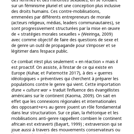
sur un féminisme pluriel et une conception plus inclusive
des droits humains. Ces contre-mobilisations,
emmenées par différents entrepreneurs de morale
(acteurs religieux, médias, leaders communautaires), se
sont progressivement structurées par la mise en œuvre
de « stratégies morales sexuelles » (Weiringa, 2009)
avec comme objectif de faire des questions de sexe et
de genre un outil de propagande pour s’imposer et se
légitimer dans l’espace public.
Ce combat n’est plus seulement « en réaction » mais il
est proactif. On assiste, à l’instar de ce qui existe en
Europe (Kuhar, et Paternotte 2017), à des « guerres
idéologiques » préventives qui cherchent à préparer les
populations contre le genre qui vient. Cette importation
d’une «
culture war
» traduit l’influence des évangélistes
américains sur le continent (Kaoma, 2009). On sait en
effet que les connexions régionales et internationales
des opposant×e×s au genre jouent un rôle fondamental
dans leur structuration. Sur ce plan, la rhétorique et les
mobilisations anti-genre rappellent combien le continent
africain est extraverti (Bayart, 1999) ; extraversion qui se
joue aussi à travers des mouvements conservateurs ou