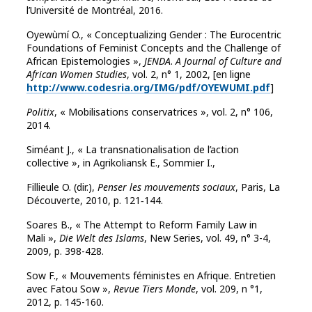
l’Université de Montréal, 2016.
Oyewùmí O., « Conceptualizing Gender : The Eurocentric
Foundations of Feminist Concepts and the Challenge of
African Epistemologies »,
JENDA
.
A Journal of Culture and
African Women Studies
, vol. 2, n° 1, 2002, [en ligne
http://www.codesria.org/IMG/pdf/OYEWUMI.pdf
]
Politix
, « Mobilisations conservatrices », vol. 2, n° 106,
2014.
Siméant J., « La transnationalisation de l’action
collective », in Agrikoliansk E., Sommier I.,
Fillieule O. (dir.),
Penser les mouvements sociaux
, Paris, La
Découverte, 2010, p. 121‑144.
Soares B., « The Attempt to Reform Family Law in
Mali »,
Die Welt des Islams
, New Series, vol. 49, n° 3-4,
2009, p. 398-428.
Sow F., « Mouvements féministes en Afrique. Entretien
avec Fatou Sow »,
Revue Tiers Monde
, vol. 209, n °1,
2012, p. 145-160.