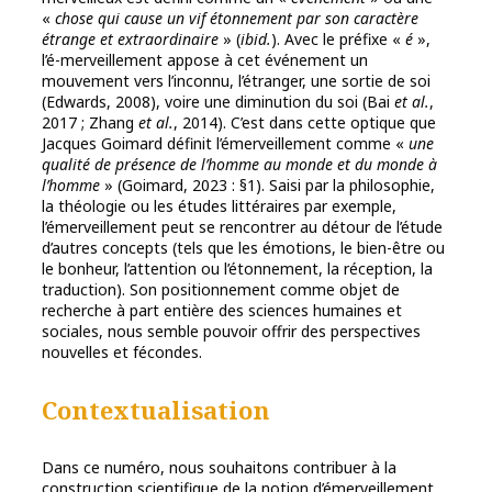
«
chose qui cause un vif étonnement par son caractère
étrange et extraordinaire
» (
ibid.
). Avec le préfixe «
é
»,
l’é-merveillement appose à cet événement un
mouvement vers l’inconnu, l’étranger, une sortie de soi
(Edwards, 2008), voire une diminution du soi (Bai
et al.
,
2017 ; Zhang
et al.
, 2014). C’est dans cette optique que
Jacques Goimard définit l’émerveillement comme «
une
qualité de présence de l’homme au monde et du monde à
l’homme
» (Goimard, 2023 : §1). Saisi par la philosophie,
la théologie ou les études littéraires par exemple,
l’émerveillement peut se rencontrer au détour de l’étude
d’autres concepts (tels que les émotions, le bien-être ou
le bonheur, l’attention ou l’étonnement, la réception, la
traduction). Son positionnement comme objet de
recherche à part entière des sciences humaines et
sociales, nous semble pouvoir offrir des perspectives
nouvelles et fécondes.
Contextualisation
Dans ce numéro, nous souhaitons contribuer à la
construction scientifique de la notion d’émerveillement