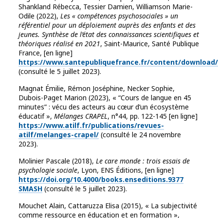
Shankland Rébecca, Tessier Damien, Williamson Marie-
Odile (2022),
Les « compétences psychosociales » un
référentiel pour un déploiement auprès des enfants et des
jeunes. Synthèse de l’état des connaissances scientifiques et
théoriques réalisé en 2021
, Saint-Maurice, Santé Publique
France, [en ligne]
https://www.santepubliquefrance.fr/content/download/
(consulté le 5 juillet 2023).
Magnat Émilie, Rémon Joséphine, Necker Sophie,
Dubois-Paget Marion (2023), « “Cours de langue en 45
minutes” : vécu des acteurs au cœur d’un écosystème
éducatif »,
Mélanges CRAPEL
, n°44, pp. 122-145 [en ligne]
https://www.atilf.fr/publications/revues-
atilf/melanges-crapel/
(consulté le 24 novembre
2023).
Molinier Pascale (2018),
Le care monde : trois essais de
psychologie sociale
, Lyon, ENS Éditions, [en ligne]
https://doi.org/10.4000/books.enseditions.9377
SMASH
(consulté le 5 juillet 2023).
Mouchet Alain, Cattaruzza Elisa (2015), « La subjectivité
comme ressource en éducation et en formation »,