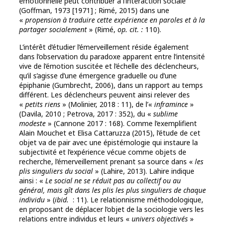
émotionnelle peut contribuer à l’interaction sociale
(Goffman, 1973 [1971] ; Rimé, 2015) dans une
«
propension à traduire cette expérience en paroles et à la
partager socialement
» (Rimé,
op. cit. :
110).
L’intérêt d’étudier l’émerveillement réside également
dans l’observation du paradoxe apparent entre l’intensité
vive de l’émotion suscitée et l’échelle des déclencheurs,
qu’il s’agisse d’une émergence graduelle ou d’une
épiphanie (Gumbrecht, 2006), dans un rapport au temps
différent. Les déclencheurs peuvent ainsi relever des
«
petits riens
» (Molinier, 2018 : 11), de l’«
inframince
»
(Davila, 2010 ; Petrova, 2017 : 352), du «
sublime
modeste
» (Cannone 2017 : 168). Comme l’exemplifient
Alain Mouchet et Elisa Cattaruzza (2015), l’étude de cet
objet va de pair avec une épistémologie qui instaure la
subjectivité et l’expérience vécue comme objets de
recherche, l’émerveillement prenant sa source dans «
les
plis singuliers du social
» (Lahire, 2013). Lahire indique
ainsi : «
Le social ne se réduit pas
au collectif ou au
général, mais gît dans les plis les plus singuliers de chaque
individu
» (
ibid.
: 11). Le relationnisme méthodologique,
en proposant de déplacer l’objet de la sociologie vers les
relations entre individus et leurs «
univers objectivés
»