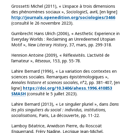
Grossetti Michel (2011), « L’espace à trois dimensions
des phénomènes sociaux »,
SociologieS
, avril, [en ligne]
http://journals.openedition.org/sociologies/3466
(consulté le 26 novembre 2023).
Gumbrecht Hans Ulrich (2006), « Aesthetic Experience in
Everyday Worlds : Reclaiming an Unredeemed Utopian
Motif »,
New Literary History
, 37, mars, pp. 299-318.
Hennion Antoine (2009), « Réflexivités. L’activité de
l’amateur »,
Réseaux
, 153, pp. 55-78.
Lahire Bernard (1996), « La variation des contextes en
sciences sociales. Remarques épistémologiques »,
Annales histoire et sciences sociales
, n°2, pp. 381-407, [en
ligne]
https://doi.org/10.3406/ahess.1996.410853
SMASH
(consulté le 5 juillet 2023).
Lahire Bernard (2013), « Le singulier pluriel », dans
Dans
les plis singuliers du social : individus, institutions,
socialisations
, Paris, La découverte, pp. 11-22.
Lamboy Béatrice, Arwidson Pierre, du Roscoät
Enguerrand, Fréry Nadine, Lecrique Jean-Michel,