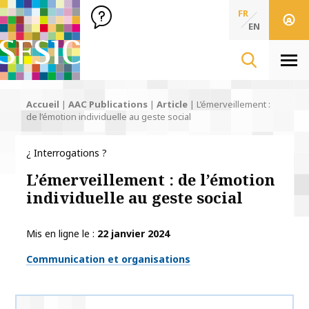
SFSIC Société Française des Sciences de l'Information & de 
Société Française des Sciences
FR
de l'Information
EN
& de la Communication
Men
Accueil
|
AAC Publications
|
Article
|
L’émerveillement :
de l’émotion individuelle au geste social
¿ Interrogations ?
L’émerveillement : de l’émotion
individuelle au geste social
Mis en ligne le
22 janvier 2024
Thématiques
Communication et organisations