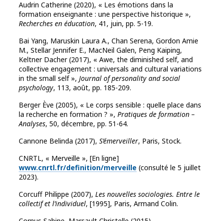
Audrin Catherine (2020), « Les émotions dans la
formation enseignante : une perspective historique »,
Recherches en éducation
, 41, juin, pp. 5-19.
Bai Yang, Maruskin Laura A., Chan Serena, Gordon Amie
M., Stellar Jennifer E., MacNeil Galen, Peng Kaiping,
Keltner Dacher (2017), « Awe, the diminished self, and
collective engagement : universals and cultural variations
in the small self »,
Journal of personality and social
psychology
, 113, août, pp. 185-209.
Berger Ève (2005), « Le corps sensible : quelle place dans
la recherche en formation ? »,
Pratiques de formation –
Analyses
, 50, décembre, pp. 51-64.
Cannone Belinda (2017),
S’émerveiller
, Paris, Stock.
CNRTL, « Merveille », [En ligne]
www.cnrtl.fr/definition/merveille
(consulté le 5 juillet
2023).
Corcuff Philippe (2007),
Les nouvelles sociologies. Entre le
collectif et l’individuel
, [1995], Paris, Armand Colin.
Cornus Sabine, Marsault Christelle (2015),