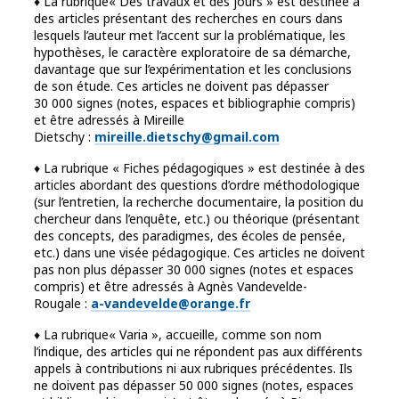
♦ La rubrique« Des travaux et des jours » est destinée à
des articles présentant des recherches en cours dans
lesquels l’auteur met l’accent sur la problématique, les
hypothèses, le caractère exploratoire de sa démarche,
davantage que sur l’expérimentation et les conclusions
de son étude. Ces articles ne doivent pas dépasser
30 000 signes (notes, espaces et bibliographie compris)
et être adressés à Mireille
Dietschy :
mireille.dietschy@gmail.co
m
♦ La rubrique « Fiches pédagogiques » est destinée à des
articles abordant des questions d’ordre méthodologique
(sur l’entretien, la recherche documentaire, la position du
chercheur dans l’enquête, etc.) ou théorique (présentant
des concepts, des paradigmes, des écoles de pensée,
etc.) dans une visée pédagogique. Ces articles ne doivent
pas non plus dépasser 30 000 signes (notes et espaces
compris) et être adressés à Agnès Vandevelde-
Rougale :
a-vandevelde@orange.f
r
♦ La rubrique« Varia », accueille, comme son nom
l’indique, des articles qui ne répondent pas aux différents
appels à contributions ni aux rubriques précédentes. Ils
ne doivent pas dépasser 50 000 signes (notes, espaces