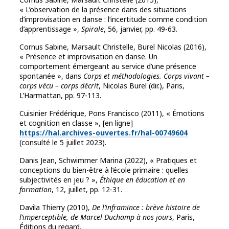
« L’observation de la présence dans des situations
d’improvisation en danse : l’incertitude comme condition
d’apprentissage »,
Spirale
, 56, janvier, pp. 49-63.
Cornus Sabine, Marsault Christelle, Burel Nicolas (2016),
« Présence et improvisation en danse. Un
comportement émergeant au service d’une présence
spontanée », dans
Corps et méthodologies. Corps vivant –
corps vécu – corps décrit
, Nicolas Burel (dir.), Paris,
L’Harmattan, pp. 97-113.
Cuisinier Frédérique, Pons Francisco (2011), « Émotions
et cognition en classe », [en ligne]
https://hal.archives-ouvertes.fr/hal-00749604
(consulté le 5 juillet 2023).
Danis Jean, Schwimmer Marina (2022), « Pratiques et
conceptions du bien-être à l’école primaire : quelles
subjectivités en jeu ? »,
Éthique en éducation et en
formation
, 12, juillet, pp. 12-31.
Davila Thierry (2010),
De l’inframince : brève histoire de
l’imperceptible, de Marcel Duchamp à nos jours
, Paris,
Éditions du regard.