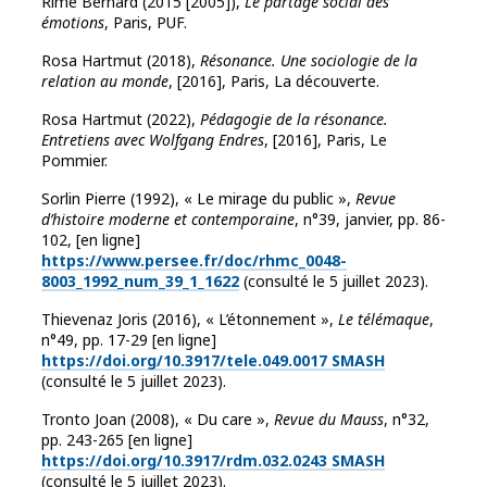
Rimé Bernard (2015 [2005]),
Le partage social des
émotions
, Paris, PUF.
Rosa Hartmut (2018),
Résonance. Une sociologie de la
relation au monde
, [2016], Paris, La découverte.
Rosa Hartmut (2022),
Pédagogie de la résonance.
Entretiens avec Wolfgang Endres
, [2016], Paris, Le
Pommier.
Sorlin Pierre (1992), « Le mirage du public »,
Revue
d’histoire moderne et contemporaine
, n°39, janvier, pp. 86-
102, [en ligne]
https://www.persee.fr/doc/rhmc_0048-
8003_1992_num_39_1_1622
(consulté le 5 juillet 2023).
Thievenaz Joris (2016), « L’étonnement »,
Le télémaque
,
n°49, pp. 17-29 [en ligne]
https://doi.org/10.3917/tele.049.0017
SMASH
(consulté le 5 juillet 2023).
Tronto Joan (2008), « Du care »,
Revue du Mauss
, n°32,
pp. 243-265 [en ligne]
https://doi.org/10.3917/rdm.032.0243
SMASH
(consulté le 5 juillet 2023).