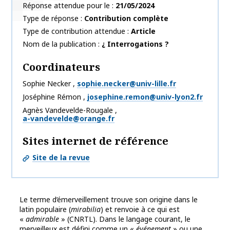
Réponse attendue pour le
21/05/2024
Type de réponse
Contribution complète
Type de contribution attendue
Article
Nom de la publication
¿ Interrogations ?
Coordinateurs
Sophie
Necker
,
sophie.necker@univ-lille.fr
Joséphine
Rémon
,
josephine.remon@univ-lyon2.fr
Agnès
Vandevelde-Rougale
,
a-vandevelde@orange.fr
Sites internet de référence
Site de la revue
Le terme d’émerveillement trouve son origine dans le
latin populaire (
mirabilia
) et renvoie à ce qui est
«
admirable
» (CNRTL). Dans le langage courant, le
merveilleux est défini comme un «
événement
» ou une