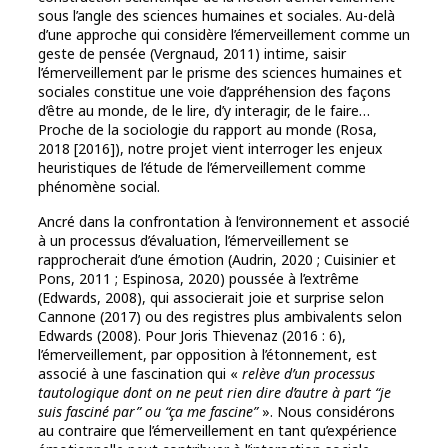
sous l’angle des sciences humaines et sociales. Au-delà
d’une approche qui considère l’émerveillement comme un
geste de pensée (Vergnaud, 2011) intime, saisir
l’émerveillement par le prisme des sciences humaines et
sociales constitue une voie d’appréhension des façons
d’être au monde, de le lire, d’y interagir, de le faire…
Proche de la sociologie du rapport au monde (Rosa,
2018 [2016]), notre projet vient interroger les enjeux
heuristiques de l’étude de l’émerveillement comme
phénomène social.
Ancré dans la confrontation à l’environnement et associé
à un processus d’évaluation, l’émerveillement se
rapprocherait d’une émotion (Audrin, 2020 ; Cuisinier et
Pons, 2011 ; Espinosa, 2020) poussée à l’extrême
(Edwards, 2008), qui associerait joie et surprise selon
Cannone (2017) ou des registres plus ambivalents selon
Edwards (2008). Pour Joris Thievenaz (2016 : 6),
l’émerveillement, par opposition à l’étonnement, est
associé à une fascination qui «
relève d’un processus
tautologique dont on ne peut rien dire d’autre à part “je
suis fasciné par” ou “ça me fascine”
». Nous considérons
au contraire que l’émerveillement en tant qu’expérience