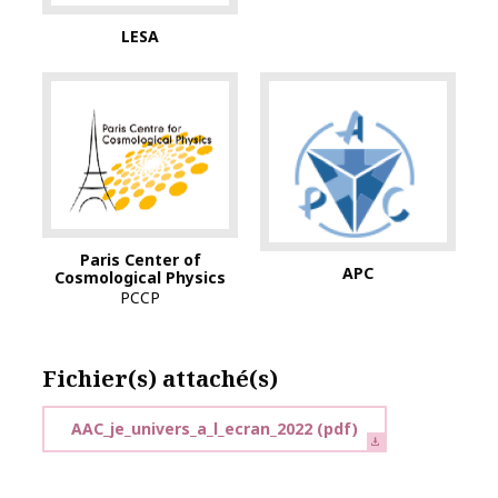
LESA
Paris Center of
APC
Cosmological Physics
PCCP
Fichier(s) attaché(s)
AAC_je_univers_a_l_ecran_2022
(pdf)