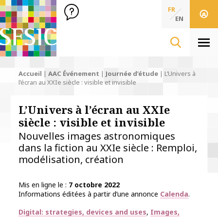
SFSIC Société Française des Sciences de l'Information & de 
Société Française des Sciences
FR
de l'Information
EN
& de la Communication
Men
Accueil
|
AAC Événement
|
Journée d’étude
|
L’Univers à
l’écran au XXIe siècle : visible et invisible
L’Univers à l’écran au XXIe
siècle : visible et invisible
Nouvelles images astronomiques
dans la fiction au XXIe siècle : Remploi,
modélisation, création
Mis en ligne le
7 octobre 2022
Informations éditées à partir d’une annonce
Calenda
.
Thématiques
Digital: strategies, devices and uses
Images,