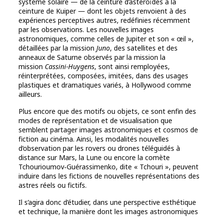
système solaire — de la ceinture d’astéroïdes à la
ceinture de Kuiper — dont les objets renvoient à des
expériences perceptives autres, redéfinies récemment
par les observations. Les nouvelles images
astronomiques, comme celles de Jupiter et son « œil »,
détaillées par la mission
Juno
, des satellites et des
anneaux de Saturne observés par la mission la
mission
Cassini-Huygens
, sont ainsi remployées,
réinterprétées, composées, imitées, dans des usages
plastiques et dramatiques variés, à Hollywood comme
ailleurs.
Plus encore que des motifs ou objets, ce sont enfin des
modes de représentation et de visualisation que
semblent partager images astronomiques et cosmos de
fiction au cinéma. Ainsi, les modalités nouvelles
d’observation par les rovers ou drones téléguidés à
distance sur Mars, la Lune ou encore la comète
Tchourioumov‑Guérassimenko, dite « Tchouri », peuvent
induire dans les fictions de nouvelles représentations des
astres réels ou fictifs.
Il s’agira donc d’étudier, dans une perspective esthétique
et technique, la manière dont les images astronomiques