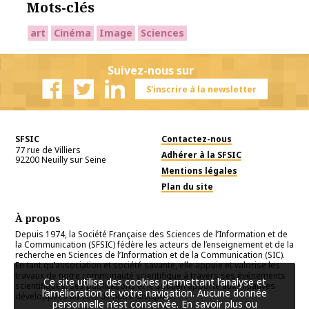
Mots-clés
art
Cinéma
Image
Sciences
Suivez-nous sur
S'inscrire à la newsletter
Facebook
Twitter
Linkedin
SFSIC
Contactez-nous
77 rue de Villiers
Adhérer à la SFSIC
92200
Neuilly sur Seine
Mentions légales
Plan du site
À propos
Depuis 1974, la Société Française des Sciences de l’Information et de
la Communication (SFSIC) fédère les acteurs de l’enseignement et de la
recherche en Sciences de l’Information et de la Communication (SIC).
En tant qu’association et société savante, elle appuie et valorise les
travaux de notre communauté scientifique à travers ses événements
Ce site utilise des cookies permettant l’analyse et
scientifiques, ses publications et le soutien apporté aux initiatives
l’amélioration de votre navigation. Aucune donnée
développées au sein de notre discipline.
personnelle n’est conservée.
En savoir plus ou