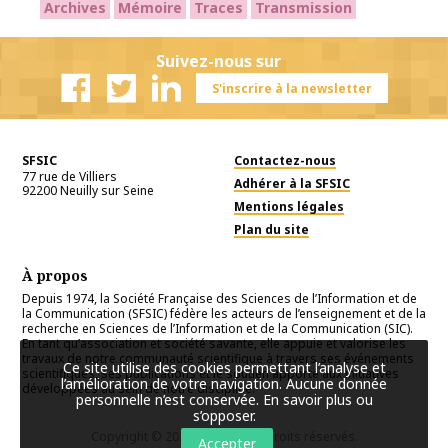
Archives
Mémoire
Traces
Transmission
Suivez-nous sur
S'inscrire à la newsletter
Facebook
Twitter
Linkedin
SFSIC
Contactez-nous
77 rue de Villiers
Adhérer à la SFSIC
92200
Neuilly sur Seine
Mentions légales
Plan du site
À propos
Depuis 1974, la Société Française des Sciences de l’Information et de
la Communication (SFSIC) fédère les acteurs de l’enseignement et de la
recherche en Sciences de l’Information et de la Communication (SIC).
En tant qu’association et société savante, elle appuie et valorise les
travaux de notre communauté scientifique à travers ses événements
Ce site utilise des cookies permettant l’analyse et
scientifiques, ses publications et le soutien apporté aux initiatives
l’amélioration de votre navigation. Aucune donnée
développées au sein de notre discipline.
personnelle n’est conservée.
En savoir plus ou
s’opposer
.
Copyright © 2026
SFSIC
. Tous droits réservés.
Accepter