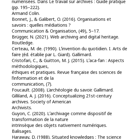
numérisées. Dans
Le travail sur archives : Guide pratique
(pp. 195–222).
Armand Colin.
Bonnet, J., & Galibert, O. (2016). Organisations et
savoirs : quelles médiations ?
Communication & Organisation
,
(49)
, 5–17.
Brügger, N. (2021).
Web archiving and digital heritage
.
Routledge.
Certeau, M. de. (1990).
Lʼinvention du quotidien. I. Arts de
faire
(éd. établie par L. Giard). Gallimard.
Cristofari, C., & Guitton, M. J. (2015). Lʼaca-fan : Aspects
méthodologiques,
éthiques et pratiques.
Revue française des sciences de
lʼinformation et de la
communication
,
(7)
.
Foucault. (2008).
L’archéologie du savoir
. Gallimard.
Gilliland, A. J. (2016).
Conceptualizing 21st-century
archives
. Society of American
Archivists.
Guyon, C. (2020). Lʼarchivage comme dispositif de
transformation de la nature
intrinsèque des objets nativement numériques.
Balisages
.
Haraway, D. (1988). Situated knowledges : The science