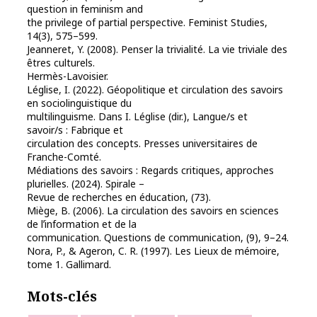
question in feminism and
the privilege of partial perspective.
Feminist Studies
,
14
(3), 575–599.
Jeanneret, Y. (2008).
Penser la trivialité. La vie triviale des
êtres culturels
.
Hermès-Lavoisier.
Léglise, I. (2022). Géopolitique et circulation des savoirs
en sociolinguistique du
multilinguisme. Dans I. Léglise (dir.),
Langue/s et
savoir/s : Fabrique et
circulation des concepts
. Presses universitaires de
Franche-Comté.
Médiations des savoirs : Regards critiques, approches
plurielles
. (2024).
Spirale –
Revue de recherches en éducation
,
(73)
.
Miège, B. (2006). La circulation des savoirs en sciences
de lʼinformation et de la
communication.
Questions de communication
,
(9)
, 9–24.
Nora, P., & Ageron, C. R. (1997).
Les Lieux de mémoire,
tome 1
. Gallimard.
Mots-clés