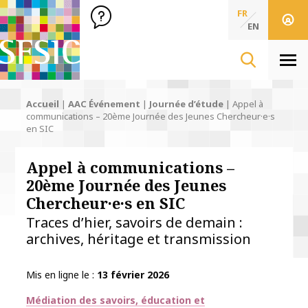
SFSIC Société Française des Sciences de l'Information & de 
Société Française des Sciences
FR
de l'Information
EN
& de la Communication
Men
Accueil
|
AAC Événement
|
Journée d’étude
|
Appel à
communications – 20ème Journée des Jeunes Chercheur·e·s
en SIC
Appel à communications –
20ème Journée des Jeunes
Chercheur·e·s en SIC
Traces dʼhier, savoirs de demain :
archives, héritage et transmission
Mis en ligne le
13 février 2026
Thématiques
Médiation des savoirs, éducation et