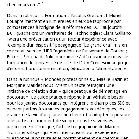
e
chercheurs en 71
.
Dans la rubrique « Formation » Nicolas Gregori et Muriel
Louâpre mettent en lumière les enjeux de l’approche par
compétences à l’origine de la réforme des DUT aujourd’hui
BUT (Bachelors Universitaires de Technologie) ; Clara Galliano
livrera une présentation et un retour d’expérience avec
l’exemple d’un dispositif pédagogique “Le grand oral” mis en
œuvre au sein de l’UFR Ingémédia de l’université de Toulon ;
Encore, Simona de Iulio nous invite à découvrir une nouvelle
formation de l’université de Lille : le DU « Concevoir un projet
d’information, communication, éducation à l’alimentation ».
Dans la rubrique « Mondes professionnels » Maelle Bazin et
Morgane Maridet nous livrent un texte retraçant une
initiative de création d’un « guide pratique de démarrage en
doctorat ». Ce guide pratique répond à un véritable besoin
pour les jeunes doctorants qui intègrent le champ des SIC et
peinent parfois à saisir les engagements académiques, les
étapes de la vie d’un jeune chercheur, et à adopter la posture
adéquate à ce moment de vie qui, nous le savons est
particulier. En témoigne, l’article biographique de Marion
Trommenshlager qui – en interrogeant son expérience,
questionne la posture et le positionnement de chercheur en