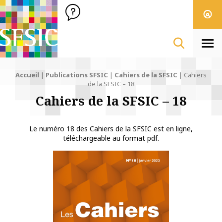
SFSIC Société Française des Sciences de l'Information & de 
Société Française des Sciences
de l'Information
& de la Communication
Men
Accueil
|
Publications SFSIC
|
Cahiers de la SFSIC
|
Cahiers
de la SFSIC – 18
Cahiers de la SFSIC – 18
Le numéro 18 des Cahiers de la SFSIC est en ligne,
téléchargeable au format pdf.