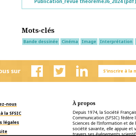
Publication_revue théorème36_2024
(pdf
Mots-clés
Bande dessinée
Cinéma
Image
Interprétation
ous sur
S'inscrire à la
Facebook
Twitter
Linkedin
À propos
ez-nous
Depuis 1974, la Société Français
à la SFSIC
Communication (SFSIC) fédère le
s légales
Sciences de l’Information et de 
société savante, elle appuie et
site
travers ses événements scientif