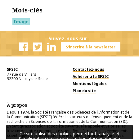
Mots-clés
Image
Suivez-nous sur
S'inscrire à la newsletter
Facebook
Twitter
Linkedin
SFSIC
Contactez-nous
77 rue de Villiers
Adhérer à la SFSIC
92200
Neuilly sur Seine
Mentions légales
Plan du site
À propos
Depuis 1974, la Société Française des Sciences de l’Information et de
la Communication (SFSIC) fédère les acteurs de l’enseignement et de la
recherche en Sciences de l’Information et de la Communication (SIC).
En tant qu’association et société savante, elle appuie et valorise les
travaux de notre communauté scientifique à travers ses événements
Ce site utilise des cookies permettant l’analyse et
scientifiques, ses publications et le soutien apporté aux initiatives
l’amélioration de votre navigation. Aucune donnée