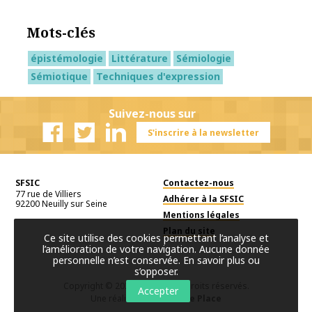
Mots-clés
épistémologie
Littérature
Sémiologie
Sémiotique
Techniques d'expression
Suivez-nous sur
S'inscrire à la newsletter
Facebook
Twitter
Linkedin
SFSIC
Contactez-nous
77 rue de Villiers
Adhérer à la SFSIC
92200
Neuilly sur Seine
Mentions légales
Plan du site
Ce site utilise des cookies permettant l’analyse et
l’amélioration de votre navigation. Aucune donnée
personnelle n’est conservée.
En savoir plus ou
s’opposer
.
Copyright © 2026
SFSIC
. Tous droits réservés.
Accepter
Une réalisation
Première Place