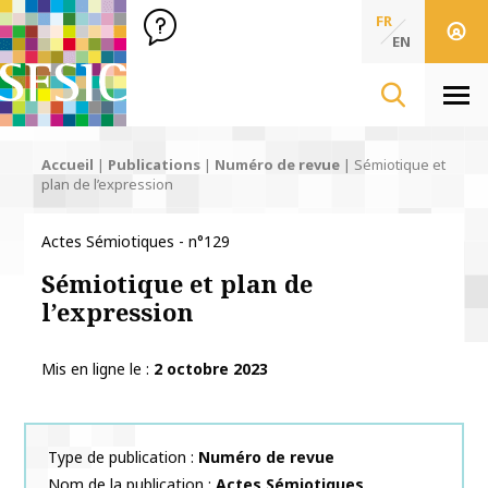
SFSIC Société Française des Sciences de l'Information & de 
Société Française des Sciences
FR
de l'Information
EN
& de la Communication
Men
Accueil
|
Publications
|
Numéro de revue
|
Sémiotique et
plan de l’expression
Actes Sémiotiques - n°129
Sémiotique et plan de
l’expression
Mis en ligne le
2 octobre 2023
Type de publication
Numéro de revue
Nom de la publication
Actes Sémiotiques