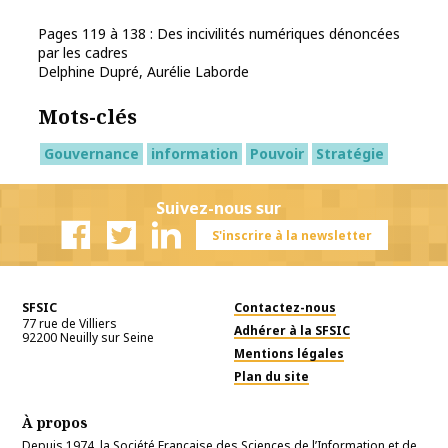
Pages 119 à 138 : Des incivilités numériques dénoncées
par les cadres
Delphine Dupré, Aurélie Laborde
Mots-clés
Gouvernance
information
Pouvoir
Stratégie
Suivez-nous sur
S'inscrire à la newsletter
Facebook
Twitter
Linkedin
SFSIC
Contactez-nous
77 rue de Villiers
Adhérer à la SFSIC
92200
Neuilly sur Seine
Mentions légales
Plan du site
À propos
Depuis 1974, la Société Française des Sciences de l’Information et de