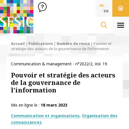
SFSIC Société Française des Sciences de l'Information & de 
Société Française des Sciences
FR
de l'Information
EN
& de la Communication
Men
Accueil
|
Publications
|
Numéro de revue
|
Pouvoir et
stratégie des acteurs de la gouvernance de l’information
Communication & management - n°2022/2, Vol. 19
Pouvoir et stratégie des acteurs
de la gouvernance de
l’information
Mis en ligne le
18 mars 2023
Thématiques
Communication et organisations
Organisation des
connaissances