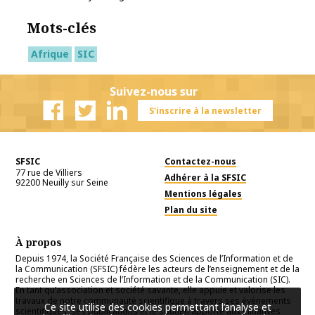
Mots-clés
Afrique
SIC
Suivez-nous sur
S'inscrire à la newsletter
Facebook
Twitter
Linkedin
SFSIC
Contactez-nous
77 rue de Villiers
Adhérer à la SFSIC
92200
Neuilly sur Seine
Mentions légales
Plan du site
À propos
Depuis 1974, la Société Française des Sciences de l’Information et de
la Communication (SFSIC) fédère les acteurs de l’enseignement et de la
recherche en Sciences de l’Information et de la Communication (SIC).
En tant qu’association et société savante, elle appuie et valorise les
travaux de notre communauté scientifique à travers ses événements
Ce site utilise des cookies permettant l’analyse et
scientifiques, ses publications et le soutien apporté aux initiatives