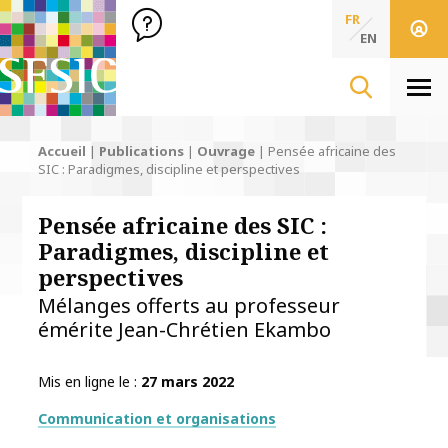
SFSIC Société Française des Sciences de l'Information & de 
Société Française des Sciences
FR
de l'Information
EN
& de la Communication
Men
Accueil
|
Publications
|
Ouvrage
|
Pensée africaine des
SIC : Paradigmes, discipline et perspectives
Pensée africaine des SIC :
Paradigmes, discipline et
perspectives
Mélanges offerts au professeur
émérite Jean-Chrétien Ekambo
Mis en ligne le
27 mars 2022
Thématiques
Communication et organisations