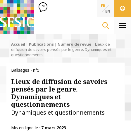
SFSIC Société Française des Sciences de l'Information & de 
Société Française des Sciences
FR
de l'Information
EN
& de la Communication
Men
Accueil
|
Publications
|
Numéro de revue
|
Lieux de
diffusion de savoirs pensés par le genre. Dynamiques et
questionnements
Balisages - n°5
Lieux de diffusion de savoirs
pensés par le genre.
Dynamiques et
questionnements
Dynamiques et questionnements
Mis en ligne le
7 mars 2023