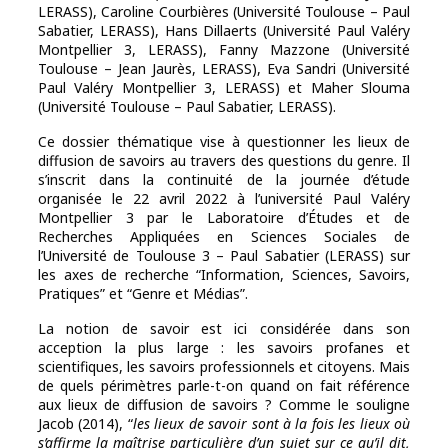
LERASS), Caroline Courbières (Université Toulouse – Paul
Sabatier, LERASS), Hans Dillaerts (Université Paul Valéry
Montpellier 3, LERASS), Fanny Mazzone (Université
Toulouse – Jean Jaurès, LERASS), Eva Sandri (Université
Paul Valéry Montpellier 3, LERASS) et Maher Slouma
(Université Toulouse – Paul Sabatier, LERASS).
Ce dossier thématique vise à questionner les lieux de
diffusion de savoirs au travers des questions du genre. Il
s’inscrit dans la continuité de la journée d’étude
organisée le 22 avril 2022 à l’université Paul Valéry
Montpellier 3 par le Laboratoire d’Études et de
Recherches Appliquées en Sciences Sociales de
l’Université de Toulouse 3 – Paul Sabatier (LERASS) sur
les axes de recherche “Information, Sciences, Savoirs,
Pratiques” et “Genre et Médias”.
La notion de savoir est ici considérée dans son
acception la plus large : les savoirs profanes et
scientifiques, les savoirs professionnels et citoyens. Mais
de quels périmètres parle-t-on quand on fait référence
aux lieux de diffusion de savoirs ? Comme le souligne
Jacob (2014), “
les lieux de savoir sont à la fois les lieux où
s’affirme la maîtrise particulière d’un sujet sur ce qu’il dit,