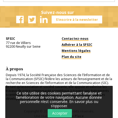
Suivez-nous sur
S'inscrire à la newsletter
Facebook
Twitter
Linkedin
SFSIC
Contactez-nous
77 rue de Villiers
Adhérer à la SFSIC
92200
Neuilly sur Seine
Mentions légales
Plan du site
À propos
Depuis 1974, la Société Française des Sciences de l’Information et de
la Communication (SFSIC) fédère les acteurs de l’enseignement et de la
recherche en Sciences de l’Information et de la Communication (SIC).
En tant qu’association et société savante, elle appuie et valorise les
travaux de notre communauté scientifique à travers ses événements
Ce site utilise des cookies permettant l’analyse et
scientifiques, ses publications et le soutien apporté aux initiatives
l’amélioration de votre navigation. Aucune donnée
développées au sein de notre discipline.
personnelle n’est conservée.
En savoir plus ou
s’opposer
.
Copyright © 2026
SFSIC
. Tous droits réservés.
Accepter
Une réalisation
Première Place