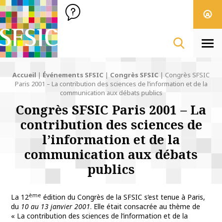
SFSIC Société Française des Sciences de l'Information & de 
Société Française des Sciences
de l'Information
& de la Communication
Men
Accueil
|
Événements SFSIC
|
Congrès SFSIC
|
Congrès SFSIC
Paris 2001 – La contribution des sciences de l’information et de la
communication aux débats publics
Congrès SFSIC Paris 2001 – La
contribution des sciences de
l’information et de la
communication aux débats
publics
ème
La 12
édition du Congrès de la SFSIC s’est tenue à Paris,
du
10 au 13 janvier 2001
. Elle était consacrée au thème de
« La contribution des sciences de l’information et de la