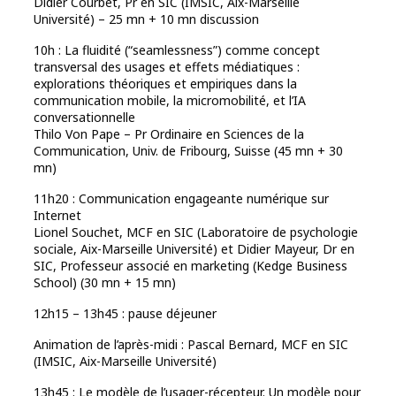
Didier Courbet, Pr en SIC (IMSIC, Aix-Marseille
Université) – 25 mn + 10 mn discussion
10h : La fluidité (“seamlessness”) comme concept
transversal des usages et effets médiatiques :
explorations théoriques et empiriques dans la
communication mobile, la micromobilité, et l’IA
conversationnelle
Thilo Von Pape – Pr Ordinaire en Sciences de la
Communication, Univ. de Fribourg, Suisse (45 mn + 30
mn)
11h20 : Communication engageante numérique sur
Internet
Lionel Souchet, MCF en SIC (Laboratoire de psychologie
sociale, Aix-Marseille Université) et Didier Mayeur, Dr en
SIC, Professeur associé en marketing (Kedge Business
School) (30 mn + 15 mn)
12h15 – 13h45 : pause déjeuner
Animation de l’après-midi : Pascal Bernard, MCF en SIC
(IMSIC, Aix-Marseille Université)
13h45 : Le modèle de l’usager-récepteur. Un modèle pour