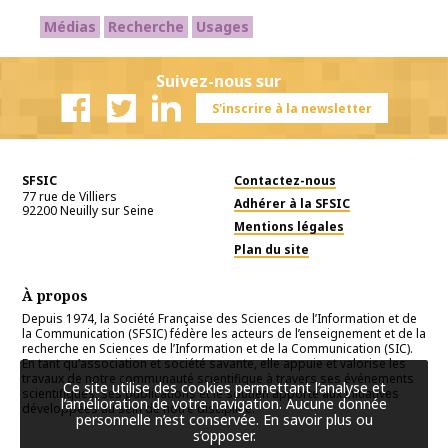
Médias
Recherche
Usages
Suivez-nous sur
S'inscrire à la newsletter
Facebook
Twitter
Linkedin
SFSIC
Contactez-nous
77 rue de Villiers
Adhérer à la SFSIC
92200
Neuilly sur Seine
Mentions légales
Plan du site
À propos
Depuis 1974, la Société Française des Sciences de l’Information et de
la Communication (SFSIC) fédère les acteurs de l’enseignement et de la
recherche en Sciences de l’Information et de la Communication (SIC).
En tant qu’association et société savante, elle appuie et valorise les
travaux de notre communauté scientifique à travers ses événements
Ce site utilise des cookies permettant l’analyse et
scientifiques, ses publications et le soutien apporté aux initiatives
l’amélioration de votre navigation. Aucune donnée
développées au sein de notre discipline.
personnelle n’est conservée.
En savoir plus ou
s’opposer
.