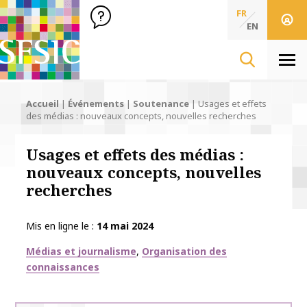
SFSIC Société Française des Sciences de l'Information & de 
Société Française des Sciences
FR
de l'Information
EN
& de la Communication
Men
Accueil
|
Événements
|
Soutenance
|
Usages et effets
des médias : nouveaux concepts, nouvelles recherches
Usages et effets des médias :
nouveaux concepts, nouvelles
recherches
Mis en ligne le
14 mai 2024
Thématiques
Médias et journalisme
Organisation des
connaissances