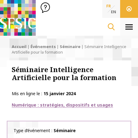
SFSIC Société Française des Sciences de l'Information & de 
Société Française des Sciences
FR
de l'Information
EN
& de la Communication
Men
Accueil
|
Événements
|
Séminaire
|
Séminaire Intelligence
Artificielle pour la formation
Séminaire Intelligence
Artificielle pour la formation
Mis en ligne le
15 janvier 2024
Thématiques
Numérique : stratégies, dispositifs et usages
Type d’événement
Séminaire