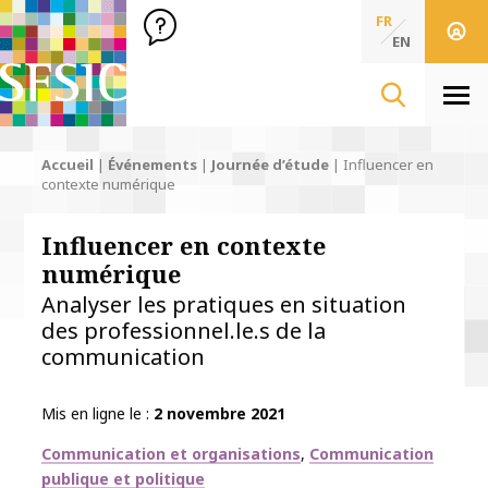
SFSIC Société Française des Sciences de l'Information & de 
Société Française des Sciences
FR
de l'Information
EN
& de la Communication
Men
Accueil
|
Événements
|
Journée d’étude
|
Influencer en
contexte numérique
Influencer en contexte
numérique
Analyser les pratiques en situation
des professionnel.le.s de la
communication
Mis en ligne le
2 novembre 2021
Thématiques
Communication et organisations
Communication
publique et politique