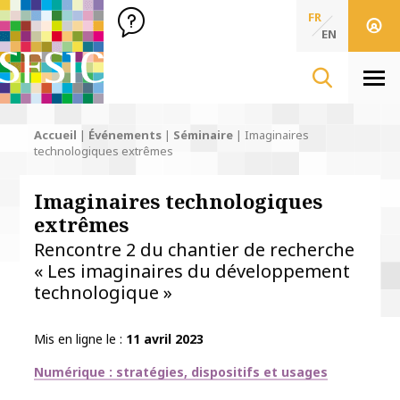
SFSIC Société Française des Sciences de l'Information & de 
Société Française des Sciences
FR
de l'Information
EN
& de la Communication
Men
Accueil
|
Événements
|
Séminaire
|
Imaginaires
technologiques extrêmes
Imaginaires technologiques
extrêmes
Rencontre 2 du chantier de recherche
« Les imaginaires du développement
technologique »
Mis en ligne le
11 avril 2023
Thématiques
Numérique : stratégies, dispositifs et usages