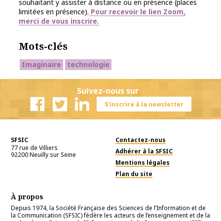
souhaitant y assister à distance ou en présence (places
limitées en présence).
Pour recevoir le lien Zoom,
merci de vous inscrire.
Mots-clés
Imaginaire
technologie
Suivez-nous sur
S'inscrire à la newsletter
Facebook
Twitter
Linkedin
SFSIC
Contactez-nous
77 rue de Villiers
Adhérer à la SFSIC
92200
Neuilly sur Seine
Mentions légales
Plan du site
À propos
Depuis 1974, la Société Française des Sciences de l’Information et de
la Communication (SFSIC) fédère les acteurs de l’enseignement et de la