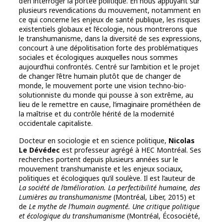
d’en interroger la portée politique. En nous appuyant sur
plusieurs revendications du mouvement, notamment en
ce qui concerne les enjeux de santé publique, les risques
existentiels globaux et l’écologie, nous montrerons que
le transhumanisme, dans la diversité de ses expressions,
concourt à une dépolitisation forte des problématiques
sociales et écologiques auxquelles nous sommes
aujourd’hui confrontés. Centré sur l’ambition et le projet
de changer l’être humain plutôt que de changer de
monde, le mouvement porte une vision techno-bio-
solutionniste du monde qui pousse à son extrême, au
lieu de le remettre en cause, l’imaginaire prométhéen de
la maîtrise et du contrôle hérité de la modernité
occidentale capitaliste.
Docteur en sociologie et en science politique,
Nicolas
Le Dévédec
est professeur agrégé à HEC Montréal. Ses
recherches portent depuis plusieurs années sur le
mouvement transhumaniste et les enjeux sociaux,
politiques et écologiques qu’il soulève. Il est l’auteur de
La société de l’amélioration. La perfectibilité humaine, des
Lumières au transhumanisme
(Montréal, Liber, 2015) et
de
Le mythe de l’humain augmenté. Une critique politique
et écologique du transhumanisme
(Montréal, Écosociété,