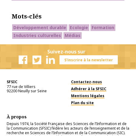
Mots-clés
Développement durable
Ecologie
Formation
Industries culturelles
Médias
Suivez-nous sur
S'inscrire à la newsletter
Facebook
Twitter
Linkedin
SFSIC
Contactez-nous
77 rue de Villiers
Adhérer à la SFSIC
92200
Neuilly sur Seine
Mentions légales
Plan du site
À propos
Depuis 1974, la Société Française des Sciences de l’Information et de
la Communication (SFSIC) fédère les acteurs de l’enseignement et de la
recherche en Sciences de l’Information et de la Communication (SIC).