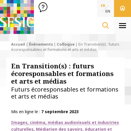
SFSIC Société Française des Sciences de l'Information & de 
Société Française des Sciences
FR
de l'Information
EN
& de la Communication
Men
Accueil
|
Événements
|
Colloque
|
En Transition(s) : futurs
écoresponsables et formations et arts et médias
En Transition(s) : futurs
écoresponsables et formations
et arts et médias
Futurs écoresponsables et formations
et arts et médias
Mis en ligne le
7 septembre 2023
Thématiques
Images, cinéma, médias audiovisuels et industries
culturelles
Médiation des savoirs, éducation et