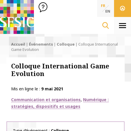
SFSIC Société Française des Sciences de l'Information & de 
Société Française des Sciences
FR
de l'Information
EN
& de la Communication
Men
Accueil
|
Événements
|
Colloque
|
Colloque International
Game Evolution
Colloque International Game
Evolution
Mis en ligne le
9 mai 2021
Thématiques
Communication et organisations
Numérique :
stratégies, dispositifs et usages
Type d’événement
Colloque