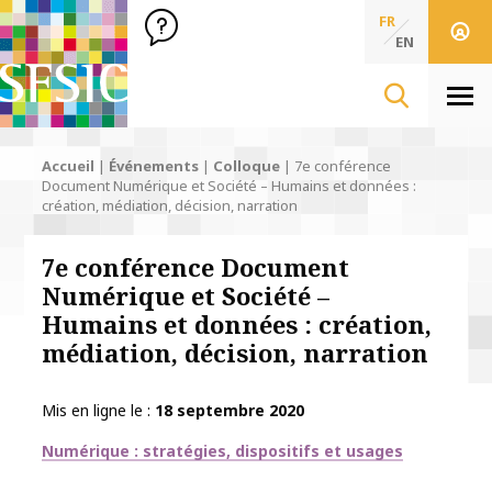
SFSIC Société Française des Sciences de l'Information & de 
Société Française des Sciences
FR
de l'Information
EN
& de la Communication
Men
Accueil
|
Événements
|
Colloque
|
7e conférence
Document Numérique et Société – Humains et données :
création, médiation, décision, narration
7e conférence Document
Numérique et Société –
Humains et données : création,
médiation, décision, narration
Mis en ligne le
18 septembre 2020
Thématiques
Numérique : stratégies, dispositifs et usages