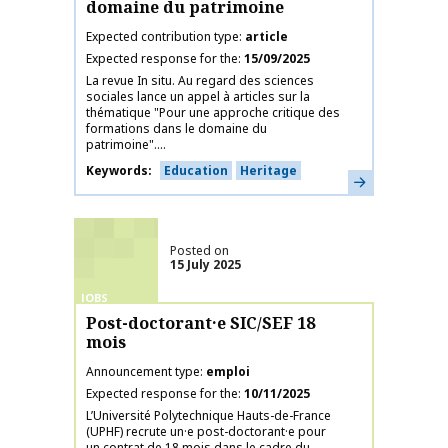
domaine du patrimoine
Expected contribution type
article
Expected response for the
15/09/2025
La revue In situ. Au regard des sciences
sociales lance un appel à articles sur la
thématique "Pour une approche critique des
formations dans le domaine du
patrimoine"....
Keywords
Education
Heritage
Learn more
Posted on
15 July 2025
JOBS
Post-doctorant·e SIC/SEF 18
mois
Announcement type
emploi
Expected response for the
10/11/2025
L’Université Polytechnique Hauts-de-France
(UPHF) recrute un·e post-doctorant·e pour
un contrat de 18 mois dans le cadre du