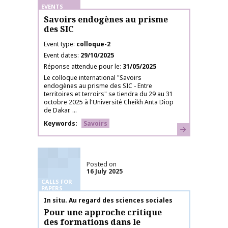
EVENTS
Savoirs endogènes au prisme
des SIC
Event type
colloque-2
Event dates
29/10/2025
Réponse attendue pour le
31/05/2025
Le colloque international "Savoirs
endogènes au prisme des SIC - Entre
territoires et terroirs" se tiendra du 29 au 31
octobre 2025 à l'Université Cheikh Anta Diop
de Dakar. ...
Keywords
Savoirs
Learn more
Posted on
16 July 2025
CALLS FOR
PAPERS
Publication name
In situ. Au regard des sciences sociales
Pour une approche critique
des formations dans le