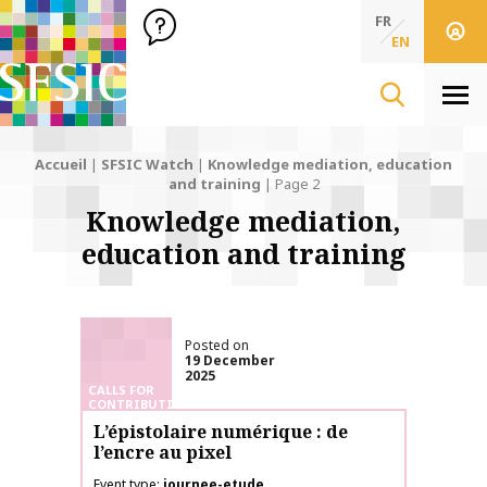
SFSIC Société Française des Sciences de l'Information & de 
Société Française des Sciences de l'In
FR
EN
Men
Accueil
|
SFSIC Watch
|
Knowledge mediation, education
and training
|
Page 2
Knowledge mediation,
education and training
Posted on
19 December
2025
CALLS FOR
CONTRIBUTIONS
L’épistolaire numérique : de
l’encre au pixel
Event type
journee-etude