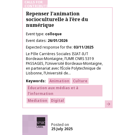
CALLS FOR
CONTRIBUTIONS
Repenser l’animation
socioculturelle à l’ère du
numérique
Event type
colloque
Event dates
26/01/2026
Expected response for the
03/11/2025
Le Pôle Carrières Sociales ISIAT-IUT
Bordeaux-Montaigne, l’UMR CNRS 5319
PASSAGES, l’Université Bordeaux-Montaigne,
en partenariat avec l’École Polytechnique de
Lisbonne, l’Université de...
Keywords
Animation
Culture
Éducation aux médias et à
l’information
Mediation
Digital
Learn more
SFSIC labelled
Posted on
25 July 2025