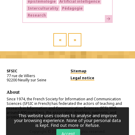
épistémologie
Artificial intelligence
Interculturality
Pédagogie
Research
Learn more
«
»
SFSIC
Sitemap
77 rue de Villiers
Legal notice
92200
Neuilly sur Seine
About
Since 1974, the French Society for Information and Communication
Sciences (SFSIC in French) has federated the actors of teaching and
research in Information and Communication Sciences (ICS). With
around 400 members, the association develops, supports, and
This website uses cookies to analyse and improve
promotes projects benefiting our scientific community.
your browsing experience. None of your personal data
is kept.
Find out more or Refuse
.
Copyright © 2026
SFSIC
. All rights reserved.
Accept