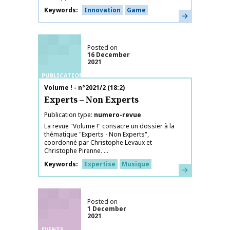
Keywords
Innovation
Game
Learn more
Posted on
16 December
2021
PUBLICATIONS
Publication name
Volume ! - n°2021/2 (18:2)
Experts – Non Experts
Publication type
numero-revue
La revue "Volume !" consacre un dossier à la
thématique "Experts - Non Experts",
coordonné par Christophe Levaux et
Christophe Pirenne. ...
Keywords
Expertise
Musique
Learn more
Posted on
1 December
2021
EVENTS