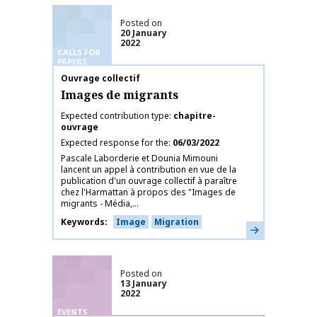
Posted on
20 January
2022
CALLS FOR
PAPERS
Publication name
Ouvrage collectif
Images de migrants
Expected contribution type
chapitre-
ouvrage
Expected response for the
06/03/2022
Pascale Laborderie et Dounia Mimouni
lancent un appel à contribution en vue de la
publication d'un ouvrage collectif à paraître
chez l'Harmattan à propos des "Images de
migrants - Média,...
Keywords
Image
Migration
Learn more
Posted on
13 January
2022
EVENTS