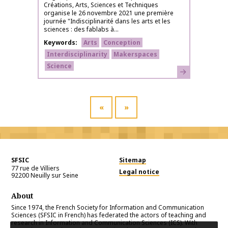
Créations, Arts, Sciences et Techniques
organise le 26 novembre 2021 une première
journée "Indisciplinarité dans les arts et les
sciences : des fablabs à...
Keywords
Arts
Conception
Interdisciplinarity
Makerspaces
Science
Learn more
«
»
SFSIC
Sitemap
77 rue de Villiers
Legal notice
92200
Neuilly sur Seine
About
Since 1974, the French Society for Information and Communication
Sciences (SFSIC in French) has federated the actors of teaching and
research in Information and Communication Sciences (ICS). With