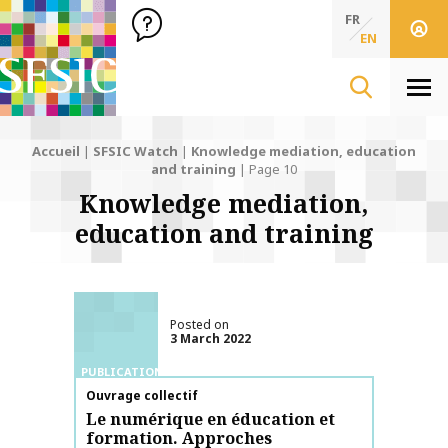
SFSIC Société Française des Sciences de l'Information & de 
Société Française des Sciences de l'In
FR
EN
Men
Accueil
|
SFSIC Watch
|
Knowledge mediation, education
and training
|
Page 10
Knowledge mediation,
education and training
Posted on
3 March 2022
PUBLICATIONS
Publication name
Ouvrage collectif
Le numérique en éducation et
formation. Approches