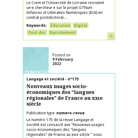
Le Crem et l'Université de Lorraine recrutent
un·e chercheur·e sur le projet GTNum
Enfances et Littératies Numériques (ELN) en
contrat postdoctoral....
Keywords
Éducation
Digital
Post-doc
Recrutement
Learn more
Posted on
9 February
2022
PUBLICATIONS
Publication name
Langage et société - n°175
Nouveaux usages socio-
économiques des “langues
régionales” de France au xxιe
siècle
Publication type
numero-revue
Le numéro 175 de la revue Langage et
société est consacré aux "Nouveaux usages
socio-économiques des "langues
régionales" de France au xxιe siècle " sous