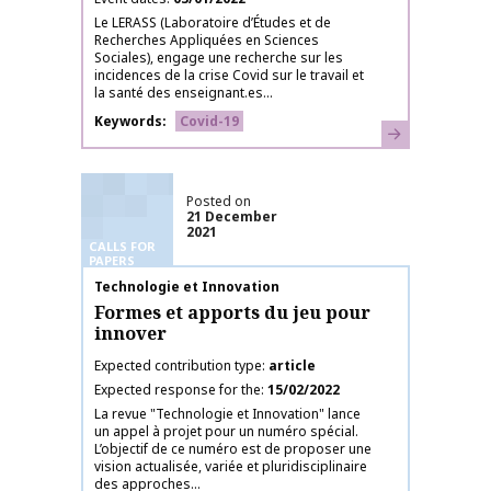
Le LERASS (Laboratoire d’Études et de
Recherches Appliquées en Sciences
Sociales), engage une recherche sur les
incidences de la crise Covid sur le travail et
la santé des enseignant.es...
Keywords
Covid-19
Learn more
Posted on
21 December
2021
CALLS FOR
PAPERS
Publication name
Technologie et Innovation
Formes et apports du jeu pour
innover
Expected contribution type
article
Expected response for the
15/02/2022
La revue "Technologie et Innovation" lance
un appel à projet pour un numéro spécial.
L’objectif de ce numéro est de proposer une
vision actualisée, variée et pluridisciplinaire
des approches...