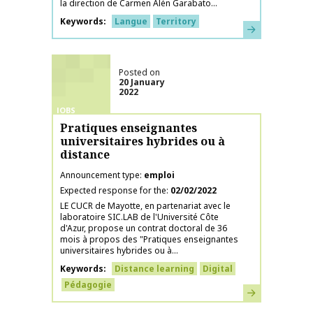
la direction de Carmen Alén Garabato...
Keywords
Langue
Territory
Learn more
Posted on
20 January
2022
JOBS
Pratiques enseignantes
universitaires hybrides ou à
distance
Announcement type
emploi
Expected response for the
02/02/2022
LE CUCR de Mayotte, en partenariat avec le
laboratoire SIC.LAB de l'Université Côte
d'Azur, propose un contrat doctoral de 36
mois à propos des "Pratiques enseignantes
universitaires hybrides ou à...
Keywords
Distance learning
Digital
Pédagogie
Learn more