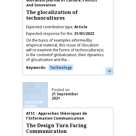
Publication name
Glocalism Journal of Culture, Politics
and Innovation
The glocalization of
technocultures
Expected contribution type
Article
Expected response for the
31/01/2022
On the basis of examples informedby
empirical material, this issue of Glocalism
will re-examine the forms of technoculture(s)
in the contextof globalization, their dynamics
of glocalization and the...
Keywords
Technology
Learn more
Posted on
21 September
2021
CALLS FOR
PAPERS
Publication name
ATIC - Approches théoriques de
l'Information Communication
The Design Turn Facing
Communication