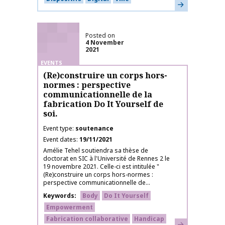
Learn more
Posted on
4 November
2021
EVENTS
(Re)construire un corps hors-
normes : perspective
communicationnelle de la
fabrication Do It Yourself de
soi.
Event type
soutenance
Event dates
19/11/2021
Amélie Tehel soutiendra sa thèse de
doctorat en SIC à l'Université de Rennes 2 le
19 novembre 2021. Celle-ci est intitulée "
(Re)construire un corps hors-normes :
perspective communicationnelle de...
Keywords
Body
Do It Yourself
Empowerment
Fabrication collaborative
Handicap
Learn more