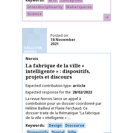
Keywords
Arts
Conception
Interdisciplinarity
Makerspaces
Science
Learn more
Posted on
18 November
2021
CALLS FOR
PAPERS
Publication name
Norois
La fabrique de la ville «
intelligente » : dispositifs,
projets et discours
Expected contribution type
article
Expected response for the
28/02/2022
La revue Norois lance un appel à
contribution pour un dossier coordonné par
Hélène Bailleul et Flavie Ferchaud. Ce
dossier traite de la thématique "La fabrique
de la ville « intelligente » :...
Keywords
Design
Discourse
Dispositifs
Digital
Ville