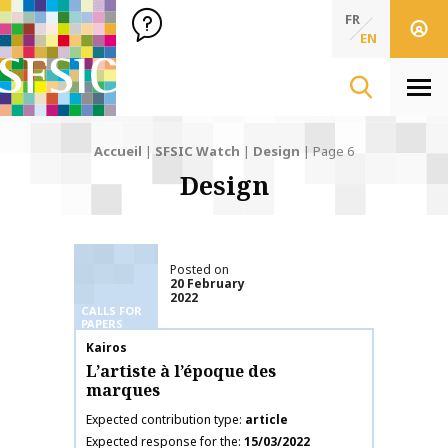
SFSIC Société Française des Sciences de l'Information & de 
Société Française des Sciences de l'In
FR
EN
Men
Accueil
|
SFSIC Watch
|
Design
|
Page 6
Design
Posted on
20 February
2022
CALLS FOR
PAPERS
Publication name
Kairos
L’artiste à l’époque des
marques
Expected contribution type
article
Expected response for the
15/03/2022