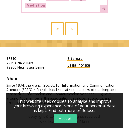
Mediation
Learn more
«
»
SFSIC
Sitemap
77 rue de Villiers
Legal notice
92200
Neuilly sur Seine
About
Since 1974, the French Society for Information and Communication
Sciences (SFSIC in French) has federated the actors of teaching and
research in Information and Communication Sciences (ICS). With
around 400 members, the association develops, supports, and
This website uses cookies to analyse and improve
promotes projects benefiting our scientific community.
your browsing experience. None of your personal data
is kept.
Find out more or Refuse
.
Copyright © 2026
SFSIC
. All rights reserved.
Accept
A realisation
Première Place