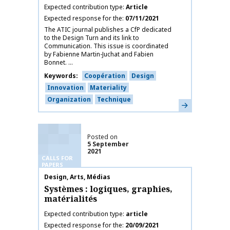
Expected contribution type
Article
Expected response for the
07/11/2021
The ATIC journal publishes a CfP dedicated
to the Design Turn and its link to
Communication. This issue is coordinated
by Fabienne Martin-Juchat and Fabien
Bonnet. ...
Keywords
Coopération
Design
Innovation
Materiality
Organization
Technique
Learn more
Posted on
5 September
2021
CALLS FOR
PAPERS
Publication name
Design, Arts, Médias
Systèmes : logiques, graphies,
matérialités
Expected contribution type
article
Expected response for the
20/09/2021