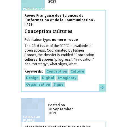
2021
PUBLICATIONS
Publication name
Revue Française des Sciences de
l'Information et de la Communication -
n°23
Conception cultures
Publication type
numero-revue
The 23rd issue of the RFSIC in available in
open access. Coordinated by Fabien
Bonnet, the dossier is entitled "Conception
cultures. Between "progress", "innovation"
and "strategy", what signs, what...
Keywords
Conception
Culture
Design
Digital
Imaginary
Organization
Signe
Learn more
Posted on
28 September
2021
CALLS FOR
PAPERS